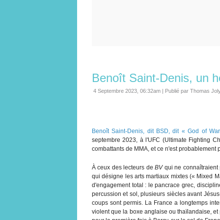
Benoît Saint-Denis, un h
4 Septembre 2023, 06:32am
|
Publié par Thomas Jol
Benoît Saint-Denis, dit BSD, dit « God of Wa
septembre 2023, à l'UFC (Ultimate Fighting Ch
combattants de MMA, et ce n'est probablement pas
À ceux des lecteurs de
BV
qui ne connaîtraient
qui désigne les arts martiaux mixtes (« Mixed Mar
d'engagement total : le pancrace grec, discipli
percussion et sol, plusieurs siècles avant Jésu
coups sont permis. La France a longtemps interd
violent que la boxe anglaise ou thaïlandaise, e