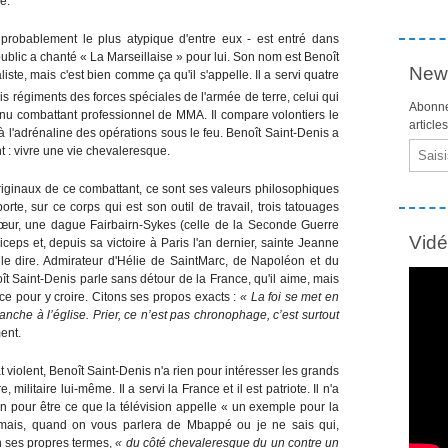
e.
 probablement le plus atypique d'entre eux - est entré dans
blic a chanté « La Marseillaise » pour lui. Son nom est Benoît
News
ste, mais c'est bien comme ça qu'il s'appelle. Il a servi quatre
is régiments des forces spéciales de l'armée de terre, celui qui
Abonne
evenu combattant professionnel de MMA. Il compare volontiers le
article
 l'adrénaline des opérations sous le feu. Benoît Saint-Denis a
Email
t : vivre une vie chevaleresque.
s originaux de ce combattant, ce sont ses valeurs philosophiques
te, sur ce corps qui est son outil de travail, trois tatouages
 cœur, une dague Fairbairn-Sykes (celle de la Seconde Guerre
Vid
iceps et, depuis sa victoire à Paris l'an dernier, sainte Jeanne
le dire. Admirateur d'Hélie de SaintMarc, de Napoléon et du
oît Saint-Denis parle sans détour de la France, qu'il aime, mais
nce pour y croire. Citons ses propos exacts :
« La foi se met en
nche à l’église. Prier, ce n’est pas chronophage, c’est surtout
ent.
 violent, Benoît Saint-Denis n'a rien pour intéresser les grands
, militaire lui-même. Il a servi la France et il est patriote. Il n'a
on pour être ce que la télévision appelle « un exemple pour la
rmais, quand on vous parlera de Mbappé ou je ne sais qui,
 ses propres termes,
« du côté chevaleresque du un contre un