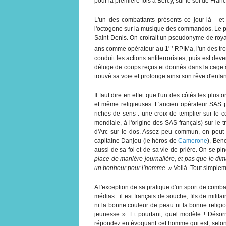
pour la première fois à Bercy, sur le sol de Franc
L'un des combattants présents ce jour-là - et
l'octogone sur la musique des commandos. Le pu
Saint-Denis. On croirait un pseudonyme de royali
er
ans comme opérateur au 1
RPIMa, l'un des tro
conduit les actions antiterroristes, puis est d
déluge de coups reçus et donnés dans la cage à
trouvé sa voie et prolonge ainsi son rêve d'enfan
Il faut dire en effet que l'un des côtés les plu
et même religieuses. L'ancien opérateur SAS por
riches de sens : une croix de templier sur le
mondiale, à l'origine des SAS français) sur le tr
d'Arc sur le dos. Assez peu commun, on peut 
capitaine Danjou (le héros de
Camerone
), Ben
aussi de sa foi et de sa vie de prière. On se pi
place de manière journalière, et pas que le dima
un bonheur pour l’homme. »
Voilà. Tout simplem
A l'exception de sa pratique d'un sport de combat
médias : il est français de souche, fils de militaire
ni la bonne couleur de peau ni la bonne religi
jeunesse ». Et pourtant, quel modèle ! Déso
répondez en évoquant cet homme qui est, selon