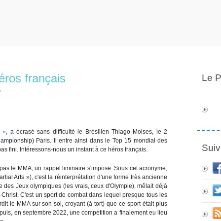
éros français
Le P
y
r »
, a écrasé sans difficulté le Brésilien Thiago Moises, le 2
ampionship) Paris. Il entre ainsi dans le Top 15 mondial des
Suiv
 fini. Intéressons-nous un instant à ce héros français.
 pas le MMA, un rappel liminaire s'impose. Sous cet acronyme,
tial Arts »), c'est la réinterprétation d'une forme très ancienne
ne des Jeux olympiques (les vrais, ceux d'Olympie), mêlait déjà
s-Christ. C'est un sport de combat dans lequel presque tous les
it le MMA sur son sol, croyant (à tort) que ce sport était plus
t puis, en septembre 2022, une compétition a finalement eu lieu