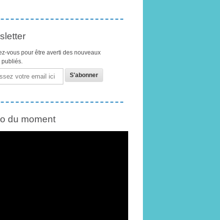
letter
z-vous pour être averti des nouveaux
s publiés.
éo du moment