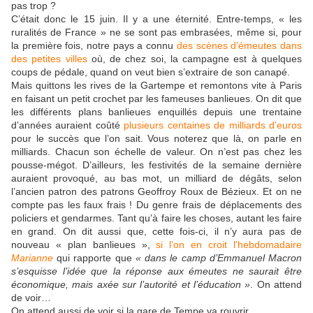
pas trop ?
C’était donc le 15 juin. Il y a une éternité. Entre-temps, « les
ruralités de France » ne se sont pas embrasées, même si, pour
la première fois, notre pays a connu
des scènes d’émeutes dans
des petites villes
où, de chez soi, la campagne est à quelques
coups de pédale, quand on veut bien s’extraire de son canapé.
Mais quittons les rives de la Gartempe et remontons vite à Paris
en faisant un petit crochet par les fameuses banlieues. On dit que
les différents plans banlieues enquillés depuis une trentaine
d’années auraient coûté
plusieurs centaines de milliards d’euros
pour le succès que l’on sait. Vous noterez que là, on parle en
milliards. Chacun son échelle de valeur. On n’est pas chez les
pousse-mégot. D’ailleurs, les festivités de la semaine dernière
auraient provoqué, au bas mot, un milliard de dégâts, selon
l’ancien patron des patrons Geoffroy Roux de Bézieux. Et on ne
compte pas les faux frais ! Du genre frais de déplacements des
policiers et gendarmes. Tant qu’à faire les choses, autant les faire
en grand. On dit aussi que, cette fois-ci, il n’y aura pas de
nouveau « plan banlieues »,
si l’on en croit l'hebdomadaire
Marianne
qui rapporte que
« dans le camp d’Emmanuel Macron
s’esquisse l’idée que la réponse aux émeutes ne saurait être
économique, mais axée sur l’autorité et l’éducation »
. On attend
de voir…
On attend aussi de voir si la gare de Tempe va rouvrir…