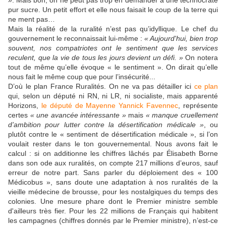
»
. Mais bon, on ne peut pas trop en demander à une technocrate
pur sucre. Un petit effort et elle nous faisait le coup de la terre qui
ne ment pas…
Mais la réalité de la ruralité n’est pas qu’idyllique. Le chef du
gouvernement le reconnaissait lui-même :
« Aujourd'hui, bien trop
souvent, nos compatriotes ont le sentiment que les services
reculent, que la vie de tous les jours devient un défi. »
On notera
tout de même qu’elle évoque « le sentiment ». On dirait qu’elle
nous fait le même coup que pour l’insécurité...
D’où le plan France Ruralités. On ne va pas détailler ici
ce plan
qui, selon un député ni RN, ni LR, ni socialiste, mais apparenté
Horizons,
le député de Mayenne Yannick Favennec
, représente
certes
« une avancée intéressante »
mais
« manque cruellement
d’ambition pour lutter contre la désertification médicale »
, ou
plutôt contre le « sentiment de désertification médicale », si l’on
voulait rester dans le ton gouvernemental. Nous avons fait le
calcul : si on additionne les chiffres lâchés par Élisabeth Borne
dans son ode aux ruralités, on compte 217 millions d’euros, sauf
erreur de notre part. Sans parler du déploiement des « 100
Médicobus », sans doute une adaptation à nos ruralités de la
vieille médecine de brousse, pour les nostalgiques du temps des
colonies. Une mesure phare dont le Premier ministre semble
d'ailleurs très fier. Pour les 22 millions de Français qui habitent
les campagnes (chiffres donnés par le Premier ministre), n’est-ce