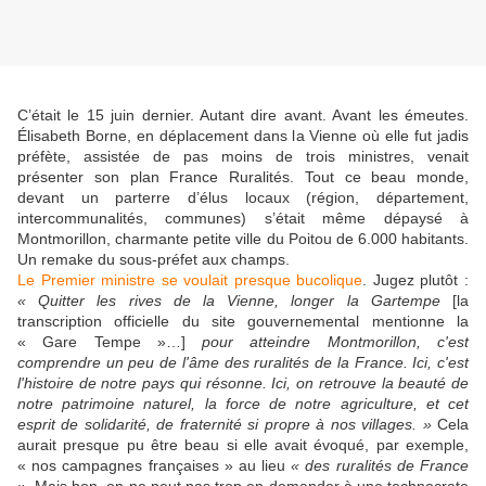
C’était le 15 juin dernier. Autant dire avant. Avant les émeutes.
Élisabeth Borne, en déplacement dans la Vienne où elle fut jadis
préfète, assistée de pas moins de trois ministres, venait
présenter son plan France Ruralités. Tout ce beau monde,
devant un parterre d’élus locaux (région, département,
intercommunalités, communes) s’était même dépaysé à
Montmorillon, charmante petite ville du Poitou de 6.000 habitants.
Un remake du sous-préfet aux champs.
Le Premier ministre se voulait presque bucolique
. Jugez plutôt :
« Quitter les rives de la Vienne, longer la Gartempe
[la
transcription officielle du site gouvernemental mentionne la
« Gare Tempe »…]
pour atteindre Montmorillon, c'est
comprendre un peu de l'âme des ruralités de la France. Ici, c'est
l'histoire de notre pays qui résonne. Ici, on retrouve la beauté de
notre patrimoine naturel, la force de notre agriculture, et cet
esprit de solidarité, de fraternité si propre à nos villages. »
Cela
aurait presque pu être beau si elle avait évoqué, par exemple,
« nos campagnes françaises » au lieu
« des ruralités de France