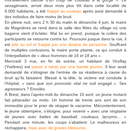
mortellement blessé d'un coup de couteau à la gorge »
. Le
sexagénaire, arrivé deux mois plus tôt dans cette localité de
6.000 habitants, a été
frappé au couteau
après avoir demandé à
des individus de faire moins de bruit.
En pleine nuit, vers 2 h 30 du matin le dimanche 4 juin, le maire
de Magnières se rend dans la salle des fêtes du village où une
bagarre vient d’éclater. Mal lui en prend, puisque la colère des
participants se retourne contre lui. Poursuivi jusque dans la rue, il
est
jeté au sol et frappé par une dizaine de personne
. Souffrant
de multiples contusions, le maire porte plainte, ce qui conduit à
l’interpellation de
« deux hommes de 16 et 18 ans »
.
Mercredi 3 mai, en fin de soirée, un habitant de Viroflay
(Yvelines) est
passé à tabac par une bande jeunes
. Il leur avait
demandé de s’éloigner de l’entrée de sa résidence à cause du
bruit qu’ils faisaient. Blessé à la tête, la victime est conduite à
l’hôpital,
« sans que son pronostic vital ne soit engagé »
. Ses
agresseurs ? Envolés.
À Brest, dans l’après-midi du dimanche 16 avril, un jeune motard
fait pétarader sa moto. Un homme de trente ans sort de son
immeuble pour le prier de stopper le vacarme. Mécontentement,
le jeune obtempère, s’éloigne, pour revenir
« avec une vingtaine
de jeunes avec battes de baseball, couteaux, lacrymo… »
Pendant une minute, les coups s’abattent. Le malheureux en
réchappera,
mais avec de graves blessures
.