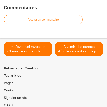
Commentaires
Ajouter un commentaire
< L'éventuel ravisseur
À vomir : les parents
d'Émile ne risque ni la mort
d'Émile seraient catholiques
ni la perpétuité réelle
et d'extrême-droite, donc
suspects >
Hébergé par Overblog
Top articles
Pages
Contact
Signaler un abus
C.G.U.