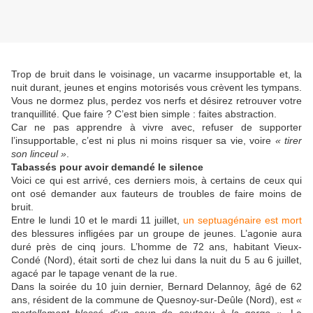
Trop de bruit dans le voisinage, un vacarme insupportable et, la
nuit durant, jeunes et engins motorisés vous crèvent les tympans.
Vous ne dormez plus, perdez vos nerfs et désirez retrouver votre
tranquillité. Que faire ? C’est bien simple : faites abstraction.
Car ne pas apprendre à vivre avec, refuser de supporter
l’insupportable, c’est ni plus ni moins risquer sa vie, voire
« tirer
son linceul »
.
Tabassés pour avoir demandé le silence
Voici ce qui est arrivé, ces derniers mois, à certains de ceux qui
ont osé demander aux fauteurs de troubles de faire moins de
bruit.
Entre le lundi 10 et le mardi 11 juillet,
un septuagénaire est mort
des blessures infligées par un groupe de jeunes. L’agonie aura
duré près de cinq jours. L’homme de 72 ans, habitant Vieux-
Condé (Nord), était sorti de chez lui dans la nuit du 5 au 6 juillet,
agacé par le tapage venant de la rue.
Dans la soirée du 10 juin dernier, Bernard Delannoy, âgé de 62
ans, résident de la commune de Quesnoy-sur-Deûle (Nord), est
«