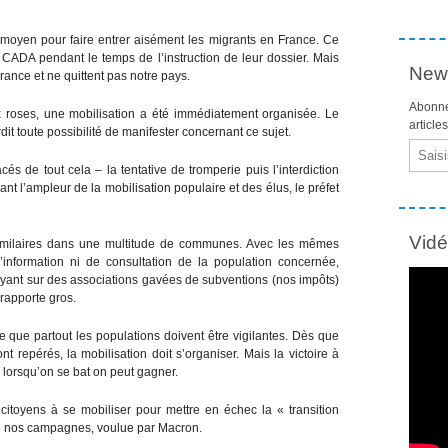
moyen pour faire entrer aisément les migrants en France. Ce
CADA pendant le temps de l’instruction de leur dossier. Mais
News
rance et ne quittent pas notre pays.
Abonne
x roses, une mobilisation a été immédiatement organisée. Le
article
rdit toute possibilité de manifester concernant ce sujet.
Email
és de tout cela – la tentative de tromperie puis l’interdiction
ant l’ampleur de la mobilisation populaire et des élus, le préfet
Vid
 similaires dans une multitude de communes. Avec les mêmes
’information ni de consultation de la population concernée,
uyant sur des associations gavées de subventions (nos impôts)
 rapporte gros.
que partout les populations doivent être vigilantes. Dès que
 repérés, la mobilisation doit s’organiser. Mais la victoire à
lorsqu’on se bat on peut gagner.
 citoyens à se mobiliser pour mettre en échec la « transition
de nos campagnes, voulue par Macron.