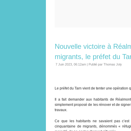
Nouvelle victoire à Réalm
migrants, le préfet du Ta
7 Juin 2023, 06:12am
|
Publié par Thomas Joly
Le préfet du Tarn vient de tenter une opération q
Il a fait demander aux habitants de Réalmont
simplement proposé de les rénover et de signer
travaux.
Ce que les habitants ne savaient pas c’est q
cinquantaine de migrants, dénommés « réfugi