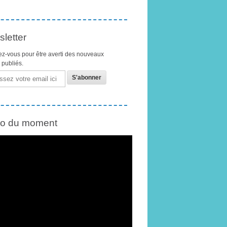
letter
z-vous pour être averti des nouveaux
s publiés.
éo du moment