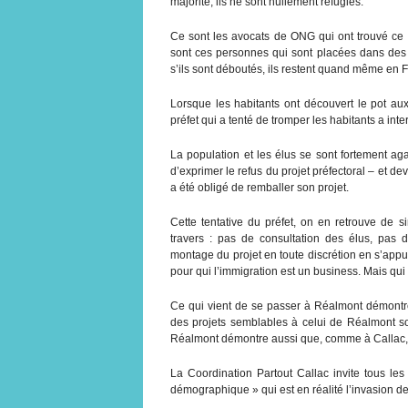
majorité, ils ne sont nullement réfugiés.
Ce sont les avocats de ONG qui ont trouvé ce 
sont ces personnes qui sont placées dans des 
s’ils sont déboutés, ils restent quand même en F
Lorsque les habitants ont découvert le pot au
préfet qui a tenté de tromper les habitants a inte
La population et les élus se sont fortement agac
d’exprimer le refus du projet préfectoral – et dev
a été obligé de remballer son projet.
Cette tentative du préfet, on en retrouve de
travers : pas de consultation des élus, pas d
montage du projet en toute discrétion en s’app
pour qui l’immigration est un business. Mais qui
Ce qui vient de se passer à Réalmont démontre 
des projets semblables à celui de Réalmont sont
Réalmont démontre aussi que, comme à Callac, 
La Coordination Partout Callac invite tous les
démographique » qui est en réalité l’invasion 