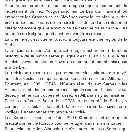
Mais que font des soldats de l’OTAN au Kosovo ?
Pour le comprendre, il faut se rappeler, qu’au lendemain de
l’éclatement de l’ex Yougoslavie, les Serbes qui n’avaient pu
empêcher les Croates et les Slovènes catholiques ainsi que des
bosniaques musulmans de prendre leur indépendance refusèrent
catégoriquement que le Kosovo ne se détache de la Serbie. Les
autorités de Belgrade mettaient en avant trois raisons.
La première, c’est que le Kosovo a toujours été une région de la
Serbie.
La deuxième raison c’est que cette région est même le berceau
historique de la nation serbe puisque c’est là, en 1389, que des
roitelets slaves ont stoppé l’invasion ottomane donnant naissance
à la Serbie.
La troisième raison, c’est qu’une submersion migratoire a noyé,
au fil des siècles, la majorité Serbe sous le nombre des Albanais.
Pourtant, en 1999, l’OTAN, USA en tête, dit aux Serbes : les
Albanais sont désormais archis majoritaires au Kosovo, vous
devez y retirer vos troupes et laissez les Albanais s’y administrer.
Face au refus de Belgrade, l’OTAN a bombardé la Serbie, y
compris la capitale, faisant 500 morts parmi les civils pour
l’obliger à abandonner son propre territoire.
Les Serbes finissent par céder. 200.000 serbes ont alors quitté
précipitamment le Kosovo pour se réfugier dans la mère patrie.
Pour éviter que les Albanais ne s’en prennent aux Serbes qui