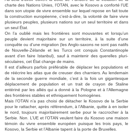
charte des Nations Unies, l’OTAN, avec le Kosovo a conforté l’UE
dans son utopie de vivre ensemble sur lequel repose en fait toute
la construction européenne, c’est-à-dire, la volonté de faire vivre
plusieurs peuples, plusieurs nations sur un seul territoire et dans
un seul État.
On l’a oublié mais les frontières sont mouvantes et lorsqu’un
peuple devient majoritaire sur un territoire, à la suite d’une
conquête ou d’une migration (les Anglo-saxons ne sont pas natifs
de Nouvelle-Zélande et les Turcs ont conquis Constantinople
avant d’en faire Istanbul), sauf à maintenir des querelles pluri-
séculaires, cet État change de mains.
Il est d’ailleurs parfois préférable de déplacer les populations et
de réécrire les atlas que de creuser des charniers. Au lendemain
de la seconde guerre mondiale, c’est à la fois un gigantesque
déplacement de population et un trait de crayon de Staline
entériné par les alliés qui a donné à la Pologne et à l’Allemagne
des frontières stables et ethniquement homogènes.
Mais l’OTAN n’a pas choisi de détacher le Kosovo de la Serbie
pour le rattacher, après référendum, à l’Albanie, quitte à en isoler
le nord, toujours majoritairement serbe pour le raccrocher à la
Serbie. Non. L’UE et l’OTAN veulent faire du Kosovo une maison
témoin du vivre ensemble européen puisque les trois pays, le
Kosovo, la Serbie et l’Albanie tapent à la porte de Bruxelles.