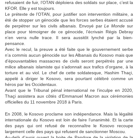
refusaient de fuir, l’OTAN déploiera des soldats sur place, c’est la
KFOR. Elle y est toujours.
Le prétexte de l’OTAN, pour justifier son intervention militaire, a
été de stopper un génocide que les forces serbes étaient accusé
de perpétrer sur les civils albanais. Envoyé par
Le Monde
sur
place pour témoigner de ce génocide, l’écrivain Régis Debray
n’en verra nulle trace. Il sera aussitôt lynché par la bien-
pensance.
Avec le recul, la preuve a été faite que le gouvernement serbe
n’a commis aucun génocide sur les Albanais du Kosovo mais que
d’épouvantables massacres de civils seront perpétrés par une
milice albanais islamiste qui s’adonnait aux trafics d’organe, à la
torture et au viol. Le chef de cette soldatesque, Hashim Thaçi,
appelé à diriger le Kosovo, sera pourtant célébré comme un
héros par les Occidentaux.
Avant que le Tribunal pénal international ne l’inculpe en 2020,
Thaçi assistera aux côtés d’Emmanuel Macron aux cérémonies
officielles du 11 novembre 2018 à Paris.
En 2008, le Kosovo proclame son indépendance. Mais la légalité
internationale du Kosovo est loin de faire l’unanimité. Et la carte
des pays qui ont refusé de reconnaître le Kosovo recoupe
largement celle des pays qui refusent de sanctionner Moscou.
Au-delà d’avoir ouvert la boite de Pandore de la violation de la