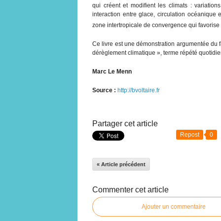
qui créent et modifient les climats : variation
interaction entre glace, circulation océanique
zone intertropicale de convergence qui favorise 
Ce livre est une démonstration argumentée du fait
dérèglement climatique », terme répété quotidi
Marc Le Menn
Source :
http://bvoltaire.fr
Partager cet article
Repost
0
« Article précédent
Commenter cet article
Ajouter un commentaire