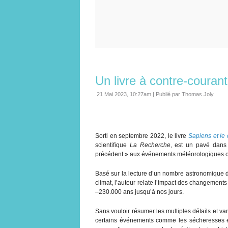
Un livre à contre-courant
21 Mai 2023, 10:27am
|
Publié par Thomas Joly
Sorti en septembre 2022, le livre
Sapiens et le 
scientifique
La Recherche
, est un pavé dans 
précédent » aux événements météorologiques ou
Basé sur la lecture d’un nombre astronomique d’a
climat, l’auteur relate l’impact des changements
–230.000 ans jusqu’à nos jours.
Sans vouloir résumer les multiples détails et vari
certains événements comme les sécheresses et