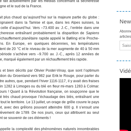
ste fait actuellement par les médias concernant la sécheresse
agne et le sud de la France.
sait plus chaud qu’aujourd’hui sur la majeure partie du globe :
News
ignaient dans la Tamise et que, dans les Alpes suisses, la
lle d’aujourd’hui. Vers –73.400 av. J.-C., l’entrée dans une
Abonne
cheresse entraînant probablement la disparition de
Sapiens
article
 réchauffement planétaire rapide appelé le Bølling et le Proche-
Email
ans. En Europe, en quelques décennies, les températures
ntent de 20 °C et le niveau de la mer augmente de 40 à 50 mm
période s’achève vers –9.700 av. J.-C., après 12 années de
ne, marqué également par un réchauffement très rapide.
Vid
t bien décrits par Olivier Postel-Vinay, que sont l’optimum
sation du Groenland vers 982 par Erik le Rouge, pour parler du
 autres, que, pendant l’hiver 1116-1117, il y avait des fraises
uin 1282 à Limoges ou du blé en fleur mi-mars 1283 à Colmar.
urs ! Quant à la Révolution française, on soupçonne que le
été très chaud provoque l’échaudage des blés, entraînant une
ut le territoire. Le 13 juillet, un orage de grêle couvre le pays
, avec des grêlons pouvant atteindre 600 g. Il s’ensuit une
èvement de 1789. De nos jours, ceux qui attribuent au seul
nt se souvenir de ces éléments !
 rappelle la complexité des phénomènes naturels innombrables