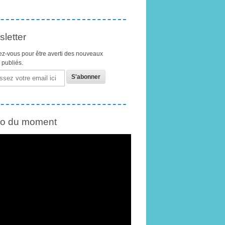
letter
z-vous pour être averti des nouveaux
s publiés.
éo du moment