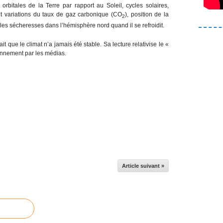
s orbitales de la Terre par rapport au Soleil, cycles solaires,
 et variations du taux de gaz carbonique (CO
), position de la
2
les sécheresses dans l’hémisphère nord quand il se refroidit.
 que le climat n’a jamais été stable. Sa lecture relativise le «
ennement par les médias.
Article suivant »