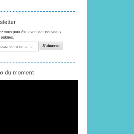
letter
z-vous pour être averti des nouveaux
s publiés.
éo du moment