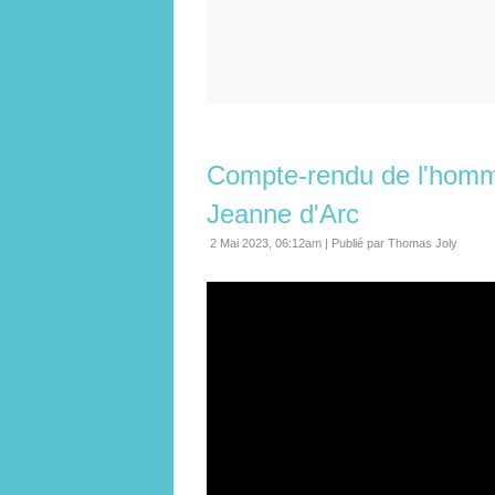
Compte-rendu de l'homma
Jeanne d'Arc
2 Mai 2023, 06:12am
|
Publié par Thomas Joly