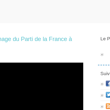
ge du Parti de la France à
Le P
Suiv