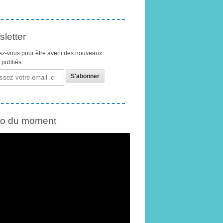
letter
z-vous pour être averti des nouveaux
s publiés.
éo du moment