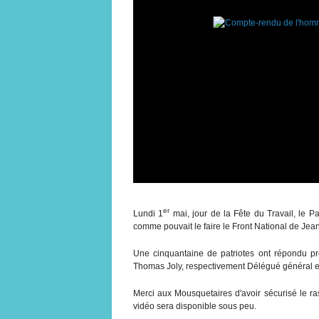
er
Lundi 1
mai, jour de la Fête du Travail, le 
comme pouvait le faire le Front National de Jea
Une cinquantaine de patriotes ont répondu pr
Thomas Joly, respectivement Délégué général e
Merci aux Mousquetaires d'avoir sécurisé le ra
vidéo sera disponible sous peu.