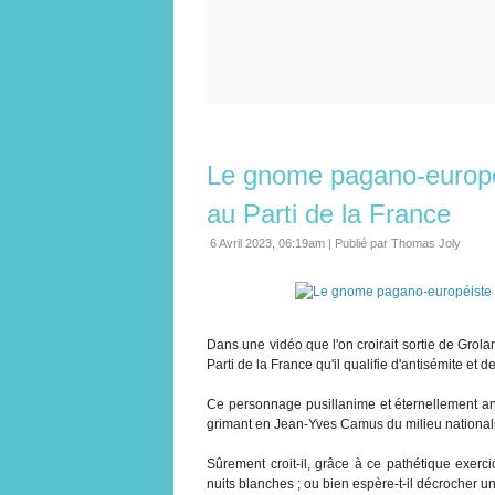
Le gnome pagano-europé
au Parti de la France
6 Avril 2023, 06:19am
|
Publié par Thomas Joly
Dans une vidéo que l'on croirait sortie de Gro
Parti de la France qu'il qualifie d'antisémite et
Ce personnage pusillanime et éternellement ang
grimant en Jean-Yves Camus du milieu nationalis
Sûrement croit-il, grâce à ce pathétique exerci
nuits blanches ; ou bien espère-t-il décrocher 