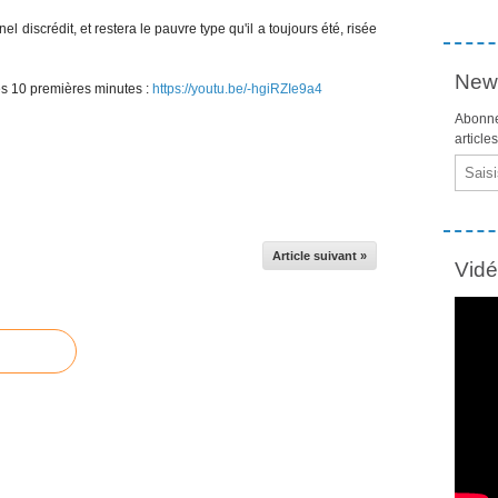
rnel discrédit, et restera le pauvre type qu'il a toujours été, risée
News
 les 10 premières minutes :
https://youtu.be/-hgiRZIe9a4
Abonne
article
Email
Article suivant »
Vid