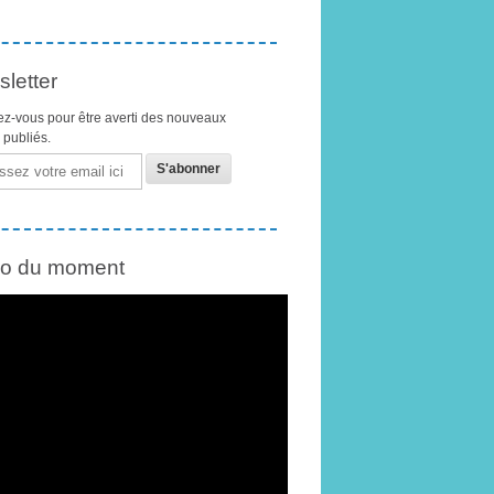
letter
z-vous pour être averti des nouveaux
s publiés.
éo du moment