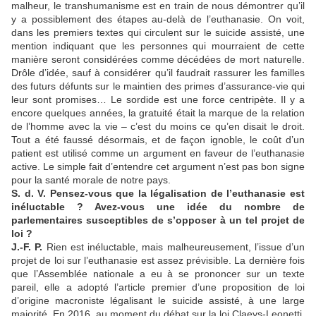
malheur, le transhumanisme est en train de nous démontrer qu’il
y a possiblement des étapes au-delà de l’euthanasie. On voit,
dans les premiers textes qui circulent sur le suicide assisté, une
mention indiquant que les personnes qui mourraient de cette
manière seront considérées comme décédées de mort naturelle.
Drôle d’idée, sauf à considérer qu’il faudrait rassurer les familles
des futurs défunts sur le maintien des primes d’assurance-vie qui
leur sont promises… Le sordide est une force centripète. Il y a
encore quelques années, la gratuité était la marque de la relation
de l’homme avec la vie – c’est du moins ce qu’en disait le droit.
Tout a été faussé désormais, et de façon ignoble, le coût d’un
patient est utilisé comme un argument en faveur de l’euthanasie
active. Le simple fait d’entendre cet argument n’est pas bon signe
pour la santé morale de notre pays.
S. d. V. Pensez-vous que la légalisation de l’euthanasie est
inéluctable ? Avez-vous une idée du nombre de
parlementaires susceptibles de s’opposer à un tel projet de
loi ?
J.-F. P.
Rien est inéluctable, mais malheureusement, l’issue d’un
projet de loi sur l’euthanasie est assez prévisible. La dernière fois
que l’Assemblée nationale a eu à se prononcer sur un texte
pareil, elle a adopté l’article premier d’une proposition de loi
d’origine macroniste légalisant le suicide assisté, à une large
majorité. En 2016, au moment du débat sur la loi Claeys-Leonetti,