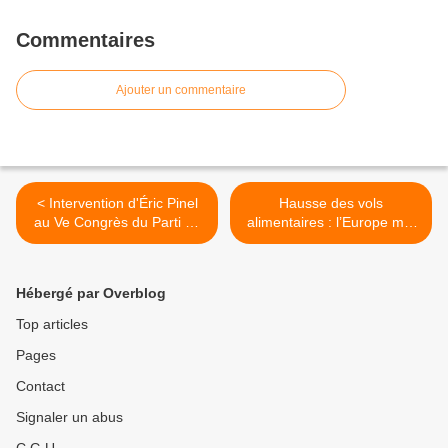
Commentaires
Ajouter un commentaire
< Intervention d'Éric Pinel
Hausse des vols
au Ve Congrès du Parti de
alimentaires : l’Europe met
la France (25/03/23) : ne
la nourriture sous clef >
pas abandonner les sujets
environnementaux à la
Hébergé par Overblog
gauche
Top articles
Pages
Contact
Signaler un abus