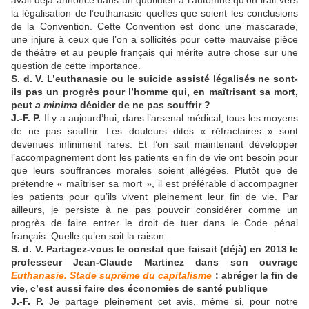
avait déjà annoncé dans un quotidien à l’automne qu’on irait vers
la légalisation de l’euthanasie quelles que soient les conclusions
de la Convention. Cette Convention est donc une mascarade,
une injure à ceux que l’on a sollicités pour cette mauvaise pièce
de théâtre et au peuple français qui mérite autre chose sur une
question de cette importance.
S. d. V. L’euthanasie ou le suicide assisté légalisés ne sont-
ils pas un progrès pour l’homme qui, en maîtrisant sa mort,
peut
a minima
décider de ne pas souffrir ?
J.-F. P.
Il y a aujourd’hui, dans l’arsenal médical, tous les moyens
de ne pas souffrir. Les douleurs dites « réfractaires » sont
devenues infiniment rares. Et l’on sait maintenant développer
l’accompagnement dont les patients en fin de vie ont besoin pour
que leurs souffrances morales soient allégées. Plutôt que de
prétendre « maîtriser sa mort », il est préférable d’accompagner
les patients pour qu’ils vivent pleinement leur fin de vie. Par
ailleurs, je persiste à ne pas pouvoir considérer comme un
progrès de faire entrer le droit de tuer dans le Code pénal
français. Quelle qu’en soit la raison.
S. d. V. Partagez-vous le constat que faisait (déjà) en 2013 le
professeur Jean-Claude Martinez dans son ouvrage
Euthanasie. Stade suprême du capitalisme
: abréger la fin de
vie, c’est aussi faire des économies de santé publique
J.-F. P.
Je partage pleinement cet avis, même si, pour notre