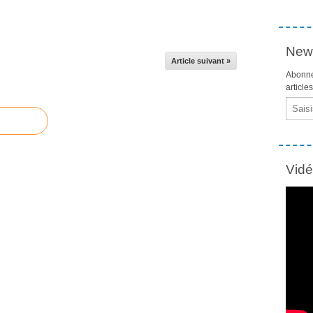
News
Article suivant »
Abonne
article
Email
Vid