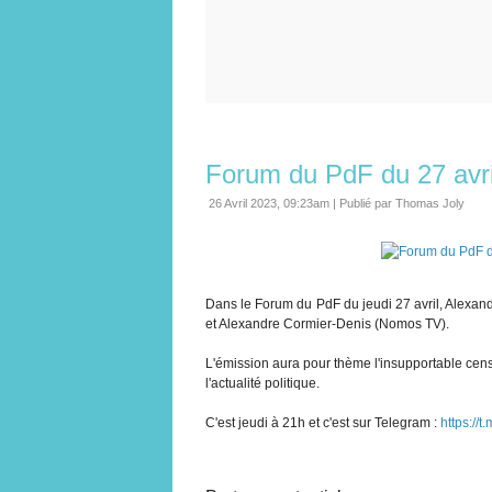
Forum du PdF du 27 avri
26 Avril 2023, 09:23am
|
Publié par Thomas Joly
Dans le Forum du PdF du jeudi 27 avril, Alexand
et Alexandre Cormier-Denis (Nomos TV).
L'émission aura pour thème l'insupportable cens
l'actualité politique.
C'est jeudi à 21h et c'est sur Telegram :
https://t