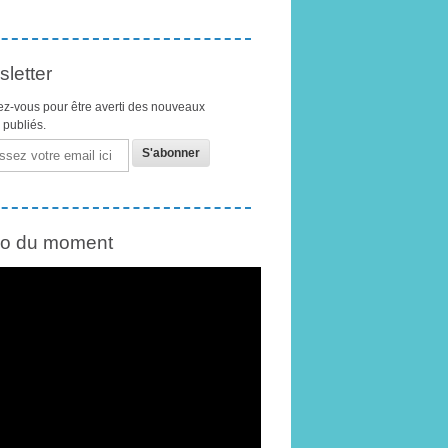
letter
z-vous pour être averti des nouveaux
s publiés.
éo du moment