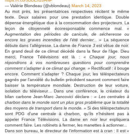
https://t.co/5DDEn28ANF
— Valérie Blondeau (@vblondeau)
March 14, 2023
Au mot près, les présentatrices respectives récitent le même
texte. Deux salaires pour une prestation identique. Double
dépense énergétique due à la consommation des projecteurs. La
leçon de citoyenneté écoresponsable commence mal.
«
Augmentation des périodes de canicule, de sécheresse ou
encore les graves incendies de l'été dernier... »
La séquence
débute dans l'allégresse. La dame de
France 3
est vêtue de noir.
En grand deuil de ce climat décédé dans la fleur de l'âge. Dieu
merci, France Télévisions est là :
« Chaque jour, nous
répondrons à vos nombreuses questions pour comprendre
comment s'adapter à ce climat qui change. »
Rectificatif : il bouge
encore. Comment s'adapter ? Chaque jour, les téléspectateurs
gagnés par l'anxiété du bulletin précédent sauront comment faire
baisser la température mondiale. Destruction de leur voiture,
isolation du téléviseur... Dans une conférence, le créateur du
bilan carbone Jean-Marc Jancovici déclare :
« Les centrales à
charbon dans le monde sont un plus gros problème que la totalité
des moyens de transport dans le monde. »
Si des téléspectateurs
sont PDG d'une centrale à charbon, qu'ils n'hésitent pas à
appeler France Télévisions. La dame en noir leur expliquera
comment faire. Les robinets à fermer, les manettes à actionner...
Dans son bureau, le directeur de l'information est à cran : Il est
«