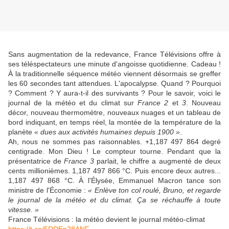
Sans augmentation de la redevance, France Télévisions offre à
ses téléspectateurs une minute d'angoisse quotidienne. Cadeau !
À la traditionnelle séquence météo viennent désormais se greffer
les 60 secondes tant attendues. L'apocalypse. Quand ? Pourquoi
? Comment ? Y aura-t-il des survivants ? Pour le savoir, voici le
journal de la météo et du climat sur
France 2
et
3
. Nouveau
décor, nouveau thermomètre, nouveaux nuages et un tableau de
bord indiquant, en temps réel, la montée de la température de la
planète
« dues aux activités humaines depuis 1900 »
.
Ah, nous ne sommes pas raisonnables. +1,187 497 864 degré
centigrade. Mon Dieu ! Le compteur tourne. Pendant que la
présentatrice de
France 3
parlait, le chiffre a augmenté de deux
cents millionièmes. 1,187 497 866 °C. Puis encore deux autres...
1,187 497 868 °C. À l'Élysée, Emmanuel Macron tance son
ministre de l'Économie :
« Enlève ton col roulé, Bruno, et regarde
le journal de la météo et du climat. Ça se réchauffe à toute
vitesse. »
France Télévisions : la météo devient le journal météo-climat