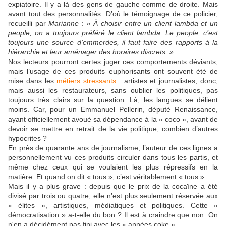
expiatoire. Il y a là des gens de gauche comme de droite. Mais
avant tout des personnalités. D’où le témoignage de ce policier,
recueilli par
Marianne
:
« À choisir entre un client lambda et un
people, on a toujours préféré le client lambda. Le people, c’est
toujours une source d’emmerdes, il faut faire des rapports à la
hiérarchie et leur aménager des horaires discrets. »
Nos lecteurs pourront certes juger ces comportements déviants,
mais l’usage de ces produits euphorisants ont souvent été de
mise dans les
métiers stressants
: artistes et journalistes, donc,
mais aussi les restaurateurs, sans oublier les politiques, pas
toujours très clairs sur la question. Là, les langues se délient
moins. Car, pour un Emmanuel Pellerin, député Renaissance,
ayant officiellement avoué sa dépendance à la « coco », avant de
devoir se mettre en retrait de la vie politique, combien d’autres
hypocrites ?
En près de quarante ans de journalisme, l’auteur de ces lignes a
personnellement vu ces produits circuler dans tous les partis, et
même chez ceux qui se voulaient les plus répressifs en la
matière. Et quand on dit « tous », c’est véritablement « tous ».
Mais il y a plus grave : depuis que le prix de la cocaïne a été
divisé par trois ou quatre, elle n’est plus seulement réservée aux
« élites », artistiques, médiatiques et politiques. Cette «
démocratisation » a-t-elle du bon ? Il est à craindre que non. On
n'en a décidément pas fini avec les « années coke ».