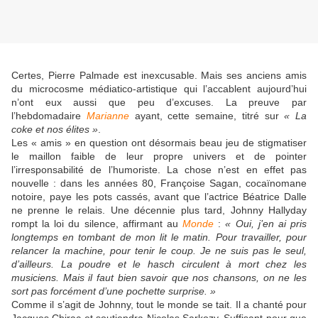
Certes, Pierre Palmade est inexcusable. Mais ses anciens amis
du microcosme médiatico-artistique qui l’accablent aujourd’hui
n’ont eux aussi que peu d’excuses. La preuve par
l’hebdomadaire
Marianne
ayant, cette semaine, titré sur
« La
coke et nos élites »
.
Les « amis » en question ont désormais beau jeu de stigmatiser
le maillon faible de leur propre univers et de pointer
l’irresponsabilité de l’humoriste. La chose n’est en effet pas
nouvelle : dans les années 80, Françoise Sagan, cocaïnomane
notoire, paye les pots cassés, avant que l’actrice Béatrice Dalle
ne prenne le relais. Une décennie plus tard, Johnny Hallyday
rompt la loi du silence, affirmant au
Monde
:
« Oui, j’en ai pris
longtemps en tombant de mon lit le matin. Pour travailler, pour
relancer la machine, pour tenir le coup. Je ne suis pas le seul,
d’ailleurs. La poudre et le hasch circulent à mort chez les
musiciens. Mais il faut bien savoir que nos chansons, on ne les
sort pas forcément d’une pochette surprise. »
Comme il s’agit de Johnny, tout le monde se tait. Il a chanté pour