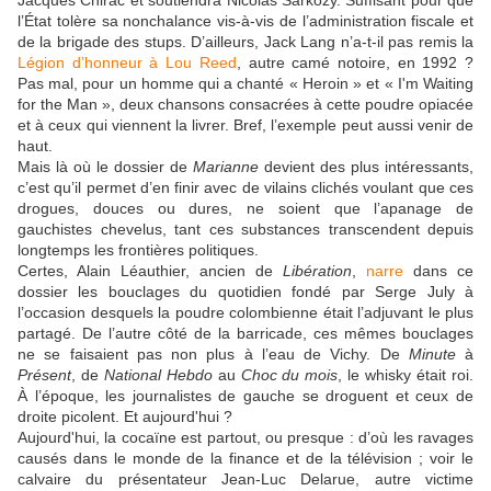
Jacques Chirac et soutiendra Nicolas Sarkozy. Suffisant pour que
l’État tolère sa nonchalance vis-à-vis de l’administration fiscale et
de la brigade des stups. D’ailleurs, Jack Lang n’a-t-il pas remis la
Légion d’honneur à Lou Reed
, autre camé notoire, en 1992 ?
Pas mal, pour un homme qui a chanté « Heroin » et « I'm Waiting
for the Man », deux chansons consacrées à cette poudre opiacée
et à ceux qui viennent la livrer. Bref, l’exemple peut aussi venir de
haut.
Mais là où le dossier de
Marianne
devient des plus intéressants,
c’est qu’il permet d’en finir avec de vilains clichés voulant que ces
drogues, douces ou dures, ne soient que l’apanage de
gauchistes chevelus, tant ces substances transcendent depuis
longtemps les frontières politiques.
Certes, Alain Léauthier, ancien de
Libération
,
narre
dans ce
dossier les bouclages du quotidien fondé par Serge July à
l’occasion desquels la poudre colombienne était l’adjuvant le plus
partagé. De l’autre côté de la barricade, ces mêmes bouclages
ne se faisaient pas non plus à l’eau de Vichy. De
Minute
à
Présent
, de
National Hebdo
au
Choc du mois
, le whisky était roi.
À l’époque, les journalistes de gauche se droguent et ceux de
droite picolent. Et aujourd'hui ?
Aujourd'hui, la cocaïne est partout, ou presque : d’où les ravages
causés dans le monde de la finance et de la télévision ; voir le
calvaire du présentateur Jean-Luc Delarue, autre victime