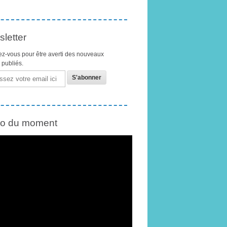
letter
z-vous pour être averti des nouveaux
s publiés.
éo du moment