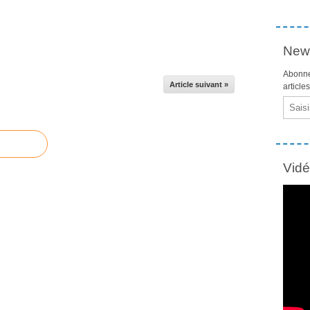
News
Abonne
Article suivant »
article
Email
Vid