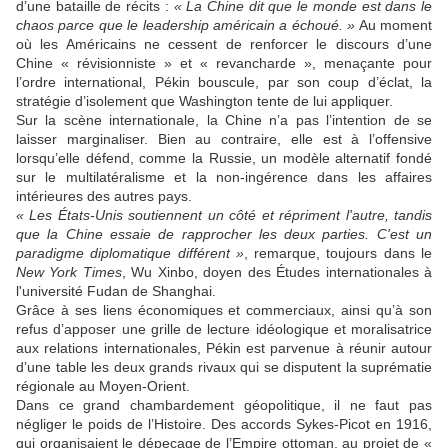
d’une bataille de récits :
« La Chine dit que le monde est dans le
chaos parce que le leadership américain a échoué. »
Au moment
où les Américains ne cessent de renforcer le discours d’une
Chine « révisionniste » et « revancharde », menaçante pour
l’ordre international, Pékin bouscule, par son coup d’éclat, la
stratégie d’isolement que Washington tente de lui appliquer.
Sur la scène internationale, la Chine n’a pas l’intention de se
laisser marginaliser. Bien au contraire, elle est à l’offensive
lorsqu’elle défend, comme la Russie, un modèle alternatif fondé
sur le multilatéralisme et la non-ingérence dans les affaires
intérieures des autres pays.
« Les États-Unis soutiennent un côté et répriment l'autre, tandis
que la Chine essaie de rapprocher les deux parties. C'est un
paradigme diplomatique différent »
, remarque, toujours dans le
New York Times
, Wu Xinbo, doyen des Études internationales à
l'université Fudan de Shanghai.
Grâce à ses liens économiques et commerciaux, ainsi qu’à son
refus d’apposer une grille de lecture idéologique et moralisatrice
aux relations internationales, Pékin est parvenue à réunir autour
d’une table les deux grands rivaux qui se disputent la suprématie
régionale au Moyen-Orient.
Dans ce grand chambardement géopolitique, il ne faut pas
négliger le poids de l’Histoire. Des accords Sykes-Picot en 1916,
qui organisaient le dépeçage de l’Empire ottoman, au projet de «