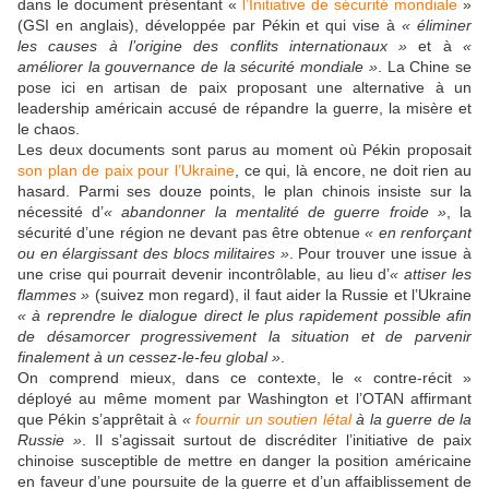
dans le document présentant «
l’Initiative de sécurité mondiale
»
(GSI en anglais), développée par Pékin et qui vise à
« éliminer
les causes à l’origine des conflits internationaux »
et à
«
améliorer la gouvernance de la sécurité mondiale »
. La Chine se
pose ici en artisan de paix proposant une alternative à un
leadership américain accusé de répandre la guerre, la misère et
le chaos.
Les deux documents sont parus au moment où Pékin proposait
son plan de paix pour l’Ukraine
, ce qui, là encore, ne doit rien au
hasard. Parmi ses douze points, le plan chinois insiste sur la
nécessité d’
« abandonner la mentalité de guerre froide »
, la
sécurité d’une région ne devant pas être obtenue
« en renforçant
ou en élargissant des blocs militaires »
. Pour trouver une issue à
une crise qui pourrait devenir incontrôlable, au lieu d’
« attiser les
flammes »
(suivez mon regard), il faut aider la Russie et l’Ukraine
« à reprendre le dialogue direct le plus rapidement possible afin
de désamorcer progressivement la situation et de parvenir
finalement à un cessez-le-feu global »
.
On comprend mieux, dans ce contexte, le « contre-récit »
déployé au même moment par Washington et l’OTAN affirmant
que Pékin s’apprêtait à
«
fournir un soutien létal
à la guerre de la
Russie »
. Il s’agissait surtout de discréditer l’initiative de paix
chinoise susceptible de mettre en danger la position américaine
en faveur d’une poursuite de la guerre et d’un affaiblissement de