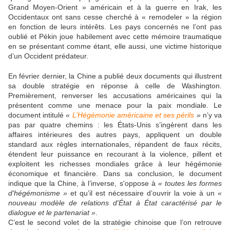
Grand Moyen-Orient » américain et à la guerre en Irak, les
Occidentaux ont sans cesse cherché à « remodeler » la région
en fonction de leurs intérêts. Les pays concernés ne l’ont pas
oublié et Pékin joue habilement avec cette mémoire traumatique
en se présentant comme étant, elle aussi, une victime historique
d’un Occident prédateur.
En février dernier, la Chine a publié deux documents qui illustrent
sa double stratégie en réponse à celle de Washington.
Premièrement, renverser les accusations américaines qui la
présentent comme une menace pour la paix mondiale. Le
document intitulé
«
L’Hégémonie américaine et ses périls
»
n’y va
pas par quatre chemins : les États-Unis s’ingèrent dans les
affaires intérieures des autres pays, appliquent un double
standard aux règles internationales, répandent de faux récits,
étendent leur puissance en recourant à la violence, pillent et
exploitent les richesses mondiales grâce à leur hégémonie
économique et financière. Dans sa conclusion, le document
indique que la Chine, à l’inverse, s'oppose à
« toutes les formes
d'hégémonisme »
et qu’il est nécessaire d’ouvrir la voie à un
«
nouveau modèle de relations d'État à État caractérisé par le
dialogue et le partenariat »
.
C’est le second volet de la stratégie chinoise que l’on retrouve