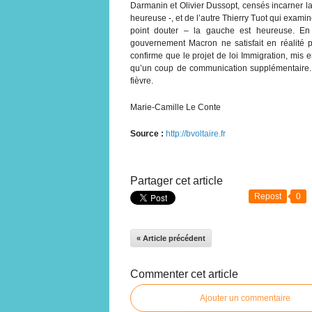
Darmanin et Olivier Dussopt, censés incarner la 
heureuse -, et de l’autre Thierry Tuot qui exami
point douter – la gauche est heureuse. En 
gouvernement Macron ne satisfait en réalité 
confirme que le projet de loi Immigration, mis
qu’un coup de communication supplémentaire. A 
fièvre.
Marie-Camille Le Conte
Source :
http://bvoltaire.fr
Partager cet article
Repost
0
« Article précédent
Commenter cet article
Ajouter un commentaire