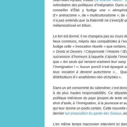
refondation des politiques d’intégration
. Dans u
conseiller d’État y fustige une
« xénopho
d’
« antiracisme »
, de
« multiculturalisme »
, de
n’a pas entendu que la fraternité ne s’exerçâ
métamorphosé en tribun.
Le ton est donné, il ne changera pas au cours de
lieux communs, mépris des compatriotes à l’espr
fustige cette
« invocation rituelle »
que certains
« Droits et Devoirs ! Citoyenneté ! Histoire ! Œuv
succession d’horreurs à laquelle s’ajoute l’ins
que
« les seuls qui versent vraiment leur sang 
l’immigration ! »
. Aucun poncif n’est épargné a
tous vocation à devenir autochtone »
… Quan
distributeurs d’
« anathèmes néo-vichystes »
.
Dans un art consommé du calendrier, c’est donc
à de plus hautes responsabilités.
Ce départe
politique intérieure du pays (projets de texte re
droit d’asile, à l’immigration, à la jeunesse et au
qui leur donne un poids certain. Cette nouvelle d
dernier
sur proposition du garde des Sceaux
, e
L’en même temps macronien intervient ici dans