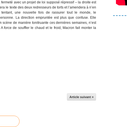
fermeté avec un projet de loi supposé répressif – la droite est
nera le texte des deux redresseurs de torts et l’amendera à n’en
tentant, une nouvelle fois de rassurer tout le monde, le
personne. La direction empruntée est plus que confuse. Elle
 en scène de manière tonitruante ces dernières semaines, n’est
force de souffler le chaud et le froid, Macron fait monter la
Article suivant »