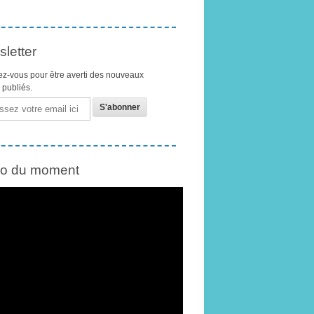
letter
z-vous pour être averti des nouveaux
s publiés.
éo du moment