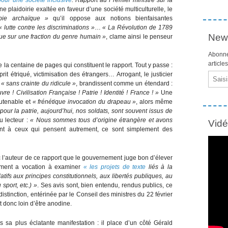
ne plaidoirie exaltée en faveur d’une société multiculturelle, le
bie archaïque »
qu’il oppose aux notions bienfaisantes
« lutte contre les discriminations »
…
« La Révolution de 1789
News
t que sur une fraction du genre humain »
, clame ainsi le penseur
Abonne
article
 la centaine de pages qui constituent le rapport. Tout y passe :
it étriqué, victimisation des étrangers… Arrogant, le justicier
Email
,
« sans crainte du ridicule »
, brandissent comme un étendard :
re ! Civilisation Française ! Patrie ! Identité ! France ! »
Une
outenable et
« frénétique invocation du drapeau »
, alors même
pour la patrie, aujourd’hui, nos soldats, sont souvent issus de
u lecteur :
« Nous sommes tous d’origine étrangère et avons
Vid
t à ceux qui pensent autrement, ce sont simplement des
 l’auteur de ce rapport que le gouvernement juge bon d’élever
ment a vocation à examiner
« les projets de texte
liés à la
latifs aux principes constitutionnels, aux libertés publiques, au
 sport, etc.) »
. Ses avis sont, bien entendu, rendus publics, ce
istinction, entérinée par le Conseil des ministres du 22 février
st donc loin d’être anodine.
 sa plus éclatante manifestation : il place d’un côté Gérald