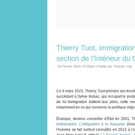
Thierry Tuot, immigration
section de l’Intérieur du 
28 Février 2023, 07:05am
|
Publié par Thomas Joly
Ce 6 mars 2023, Thierry Tuot prendra ses fonctio
succédant à Sylvie Hubac, qui occupait le poste 
de loi Immigration battent leur plein, cette 
notamment en ce qui concerne la politique migrat
Énarque, devenu conseiller d’État en 2001, Th
Indésirables. L'intégration à la française
(Gras
l’homme se fait surtout connaître en 2013 à l’
Jean-Marc Ayrault, intitulé
La Grande Nation : p