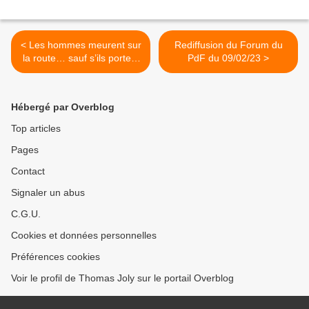
< Les hommes meurent sur
Rediffusion du Forum du
la route… sauf s’ils portent
PdF du 09/02/23 >
du vernis à ongles : la
Sécurité routière vous
informe !
Hébergé par Overblog
Top articles
Pages
Contact
Signaler un abus
C.G.U.
Cookies et données personnelles
Préférences cookies
Voir le profil de Thomas Joly sur le portail Overblog