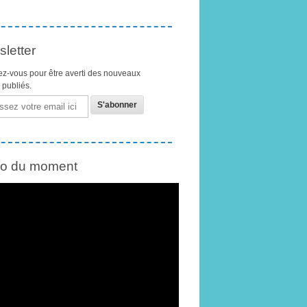
letter
z-vous pour être averti des nouveaux
s publiés.
éo du moment