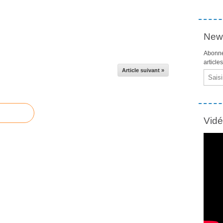
News
Abonne
article
Article suivant »
Email
Vid