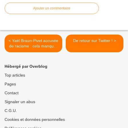
Ajouter un commentaire
< Yaël Braun-Pivet accusée
De retour sur Twitter ! >
de racisme : cela manquait
pour que le Guignol soit
complet
Hébergé par Overblog
Top articles
Pages
Contact
Signaler un abus
C.G.U.
Cookies et données personnelles