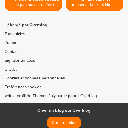
n’est pas aussi cinglée » :
tranchées du Front National
une réfugiée nord-coréenne
», le nouveau livre de Jean-
tacle le wokisme américain
Claude Rolinat >
Hébergé par Overblog
Top articles
Pages
Contact
Signaler un abus
C.G.U.
Cookies et données personnelles
Préférences cookies
Voir le profil de Thomas Joly sur le portail Overblog
Créer un blog sur Overblog
Créer un blog