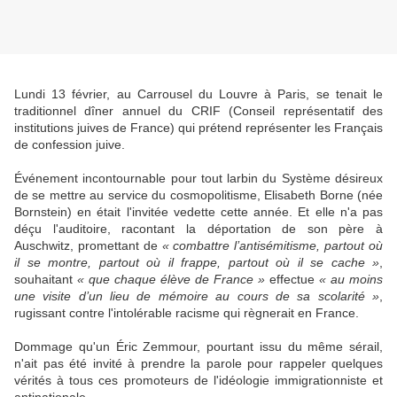
Lundi 13 février, au Carrousel du Louvre à Paris, se tenait le
traditionnel dîner annuel du CRIF (Conseil représentatif des
institutions juives de France) qui prétend représenter les Français
de confession juive.
Événement incontournable pour tout larbin du Système désireux
de se mettre au service du cosmopolitisme, Elisabeth Borne (née
Bornstein) en était l'invitée vedette cette année. Et elle n'a pas
déçu l'auditoire, racontant la déportation de son père à
Auschwitz, promettant de
« combattre l’antisémitisme, partout où
il se montre, partout où il frappe, partout où il se cache »
,
souhaitant
« que chaque élève de France »
effectue
« au moins
une visite d’un lieu de mémoire au cours de sa scolarité »
,
rugissant contre l'intolérable racisme qui règnerait en France.
Dommage qu'un Éric Zemmour, pourtant issu du même sérail,
n'ait pas été invité à prendre la parole pour rappeler quelques
vérités à tous ces promoteurs de l'idéologie immigrationniste et