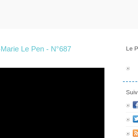
-Marie Le Pen - N°687
Le P
Suiv