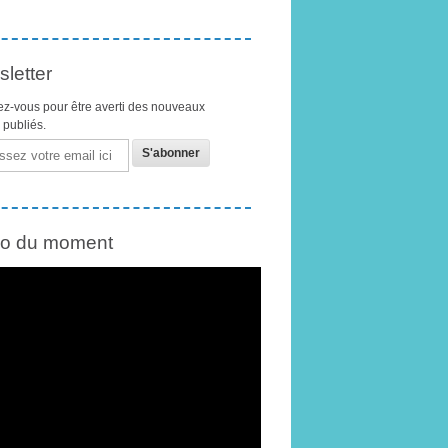
letter
z-vous pour être averti des nouveaux
s publiés.
éo du moment