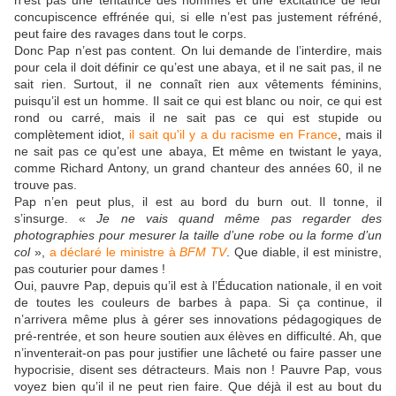
n’est pas une tentatrice des hommes et une excitatrice de leur
concupiscence effrénée qui, si elle n’est pas justement réfréné,
peut faire des ravages dans tout le corps.
Donc Pap n’est pas content. On lui demande de l’interdire, mais
pour cela il doit définir ce qu’est une abaya, et il ne sait pas, il ne
sait rien. Surtout, il ne connaît rien aux vêtements féminins,
puisqu’il est un homme. Il sait ce qui est blanc ou noir, ce qui est
rond ou carré, mais il ne sait pas ce qui est stupide ou
complètement idiot,
il sait qu'il y a du racisme en France
, mais il
ne sait pas ce qu’est une abaya, Et même en twistant le yaya,
comme Richard Antony, un grand chanteur des années 60, il ne
trouve pas.
Pap n’en peut plus, il est au bord du burn out. Il tonne, il
s’insurge. «
Je ne vais quand même pas regarder des
photographies pour mesurer la taille d’une robe ou la forme d’un
col
»,
a déclaré le ministre à
BFM TV
. Que diable, il est ministre,
pas couturier pour dames !
Oui, pauvre Pap, depuis qu’il est à l’Éducation nationale, il en voit
de toutes les couleurs de barbes à papa. Si ça continue, il
n’arrivera même plus à gérer ses innovations pédagogiques de
pré-rentrée, et son heure soutien aux élèves en difficulté. Ah, que
n’inventerait-on pas pour justifier une lâcheté ou faire passer une
hypocrisie, disent ses détracteurs. Mais non ! Pauvre Pap, vous
voyez bien qu’il il ne peut rien faire. Que déjà il est au bout du