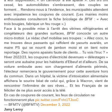
à leur suppression,
« un carrefour a été apaisé »
. Les tirs ont
cessé, les automobilistes s'embrassent, des couples se
forment… Rendons-nous à l'évidence, les municipalités attendent
avec impatience les coupures de courant. (Les mairies moins
enthousiastes consulteront la fiche bricolage de
BFM
: « Avec
trois bougies, fabrique un feu rouge ».)
Face à la possible mise à l'arrêt des vitrines réfrigérantes et
congélateurs des grandes surfaces,
BFM
concocte un autre
micro-trottoir. Le rédac chef mobilise ses troupes : « Allez coco, tu
me trouves deux passants qui raffolent de yaourts avariés, un
maire PS qui se nourrit de jambon moisi et on tient notre
reportage. Des rayons apaisés faute de clients… Tu vois l'truc ? »
Hiver 2022/23, les coupures d'électricité devenues « délestages »
seront une aubaine pour les habitants d'Elbeuf et d'ailleurs. De sa
voiture emboutie avec son chargement d'aliments périmés,
l'électeur remerciera le gouvernement pour cette aventure hors
du commun. Dans un hôpital, la victime d'intoxication alimentaire
affichera le sourire béat de celui qui, grâce à Macron, vient de
rencontrer l'infirmière de ses rêves… Et les Français de se
féliciter de ne plus avoir accès à la télé.
En cas de coupures de courant, les feux de circulation ne
fonctionneront plus
pic.twitter.com/Fnht1TJooC
— BFMTV (@BFMTV)
December 3, 2022
Jany Leroy