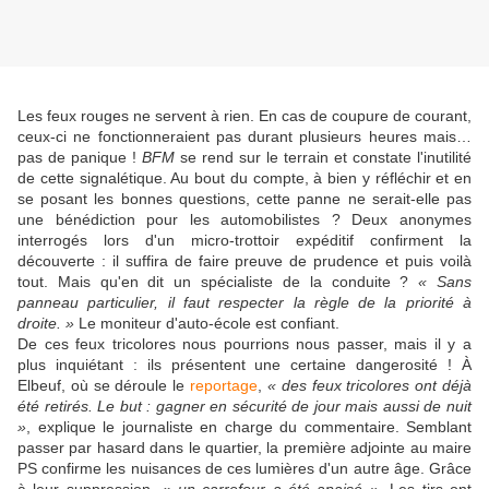
Les feux rouges ne servent à rien. En cas de coupure de courant,
ceux-ci ne fonctionneraient pas durant plusieurs heures mais…
pas de panique !
BFM
se rend sur le terrain et constate l'inutilité
de cette signalétique. Au bout du compte, à bien y réfléchir et en
se posant les bonnes questions, cette panne ne serait-elle pas
une bénédiction pour les automobilistes ? Deux anonymes
interrogés lors d'un micro-trottoir expéditif confirment la
découverte : il suffira de faire preuve de prudence et puis voilà
tout. Mais qu'en dit un spécialiste de la conduite ?
« Sans
panneau particulier, il faut respecter la règle de la priorité à
droite. »
Le moniteur d'auto-école est confiant.
De ces feux tricolores nous pourrions nous passer, mais il y a
plus inquiétant : ils présentent une certaine dangerosité ! À
Elbeuf, où se déroule le
reportage
,
« des feux tricolores ont déjà
été retirés. Le but : gagner en sécurité de jour mais aussi de nuit
»
, explique le journaliste en charge du commentaire. Semblant
passer par hasard dans le quartier, la première adjointe au maire
PS confirme les nuisances de ces lumières d'un autre âge. Grâce