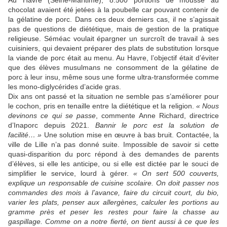
Au Havre (Seine-Maritime), 8.500 portions de mousse au
chocolat avaient été jetées à la poubelle car pouvant contenir de
la gélatine de porc. Dans ces deux derniers cas, il ne s’agissait
pas de questions de diététique, mais de gestion de la pratique
religieuse. Séméac voulait épargner un surcroît de travail à ses
cuisiniers, qui devaient préparer des plats de substitution lorsque
la viande de porc était au menu. Au Havre, l’objectif était d’éviter
que des élèves musulmans ne consomment de la gélatine de
porc à leur insu, même sous une forme ultra-transformée comme
les mono-diglycérides d’acide gras.
Dix ans ont passé et la situation ne semble pas s’améliorer pour
le cochon, pris en tenaille entre la diététique et la religion.
« Nous
devinons ce qui se passe
, commente Anne Richard, directrice
d’Inaporc depuis 2021.
Bannir le porc est la solution de
facilité… »
Une solution mise en œuvre à bas bruit. Contactée, la
ville de Lille n’a pas donné suite. Impossible de savoir si cette
quasi-disparition du porc répond à des demandes de parents
d’élèves, si elle les anticipe, ou si elle est dictée par le souci de
simplifier le service, lourd à gérer.
« On sert 500 couverts,
explique un responsable de cuisine scolaire. On doit passer nos
commandes des mois à l’avance, faire du circuit court, du bio,
varier les plats, penser aux allergènes, calculer les portions au
gramme près et peser les restes pour faire la chasse au
gaspillage. Comme on a notre fierté, on tient aussi à ce que les