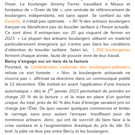
l’hiver. Le boulanger Jeremy Ferrer, travaillant à Meaux et
fondateur de « Grain de blé », une centrale de référencement de
boulangers indépendants, est sans appel. Se confiant au site
Euractiv
, il n’était pas optimiste :
« 80 % des artisans boulangers
français ne bénéficient pas du bouclier tarifaire à l’heure actuelle.
Ce sont donc 8 entreprises sur 10 qui risquent de fermer en
2023. »
La plupart des artisans boulangers utilisent un matériel
particulièrement énergivore qui n’entre pas dans les conditions
d’obtention du bouclier tarifaire. Selon lui,
1.200 boulangeries
ferment chaque année, faute de pouvoir vivre de leur travail.
Bercy s’engage sur un tiers de la facture
Pourtant, la
Confédération nationale des boulangers-pâtissiers
refuse ce sort funeste :
« Non, la boulangerie artisanale ne
mourra pas »
, affirmait sa directrice dans un communiqué publié
le 13 décembre. Elle mettait en avant l’application d'une mesure
er
automatique
« dès le 1
janvier 2023 permettant de prendre en
charge 20 % de la facture »
et la mise en place d’un guichet
unique. Au total, près de 40 % des frais d’énergie seraient pris en
charge par l’État. De quoi sauver quelques commerces et limiter
le carnage sans pour autant l’enrayer. Insuffisant pour de
nombreux artisans, donc, qui ont de surcroît dû faire face à la
crise sanitaire et à l’augmentation drastique du prix du blé. En
bref, la pâte ne lève pas entre Bercy et les boulangers.