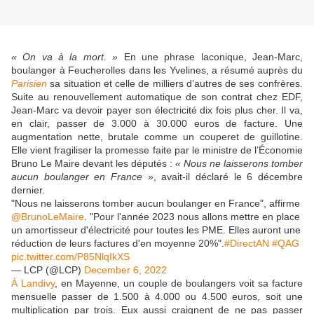
« On va à la mort. »
En une phrase laconique, Jean-Marc,
boulanger à Feucherolles dans les Yvelines, a résumé auprès du
Parisien
sa situation et celle de milliers d’autres de ses confrères.
Suite au renouvellement automatique de son contrat chez EDF,
Jean-Marc va devoir payer son électricité dix fois plus cher. Il va,
en clair, passer de 3.000 à 30.000 euros de facture. Une
augmentation nette, brutale comme un couperet de guillotine.
Elle vient fragiliser la promesse faite par le ministre de l’Économie
Bruno Le Maire devant les députés :
« Nous ne laisserons tomber
aucun boulanger en France »
, avait-il déclaré le 6 décembre
dernier.
"Nous ne laisserons tomber aucun boulanger en France", affirme
@BrunoLeMaire
. "Pour l'année 2023 nous allons mettre en place
un amortisseur d'électricité pour toutes les PME. Elles auront une
réduction de leurs factures d'en moyenne 20%".
#DirectAN
#QAG
pic.twitter.com/P85NlqIkXS
— LCP (@LCP)
December 6, 2022
À Landivy
, en Mayenne, un couple de boulangers voit sa facture
mensuelle passer de 1.500 à 4.000 ou 4.500 euros, soit une
multiplication par trois. Eux aussi craignent de ne pas passer