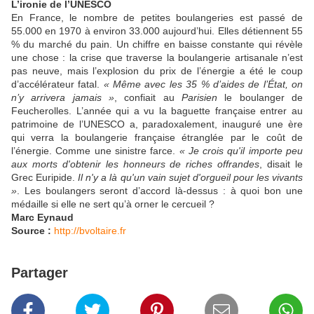
L’ironie de l’UNESCO
En France, le nombre de petites boulangeries est passé de
55.000 en 1970 à environ 33.000 aujourd’hui. Elles détiennent 55
% du marché du pain. Un chiffre en baisse constante qui révèle
une chose : la crise que traverse la boulangerie artisanale n’est
pas neuve, mais l’explosion du prix de l’énergie a été le coup
d’accélérateur fatal.
« Même avec les 35 % d’aides de l’État, on
n’y arrivera jamais »
, confiait au
Parisien
le boulanger de
Feucherolles. L’année qui a vu la baguette française entrer au
patrimoine de l’UNESCO a, paradoxalement, inauguré une ère
qui verra la boulangerie française étranglée par le coût de
l’énergie. Comme une sinistre farce.
« Je crois qu'il importe peu
aux morts d'obtenir les honneurs de riches offrandes
, disait le
Grec Euripide.
Il n'y a là qu'un vain sujet d'orgueil pour les vivants
»
. Les boulangers seront d’accord là-dessus : à quoi bon une
médaille si elle ne sert qu’à orner le cercueil ?
Marc Eynaud
Source :
http://bvoltaire.fr
Partager