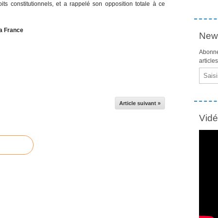
oits constitutionnels, et a rappelé son opposition totale à ce
la France
News
Abonne
article
Email
Article suivant »
Vid