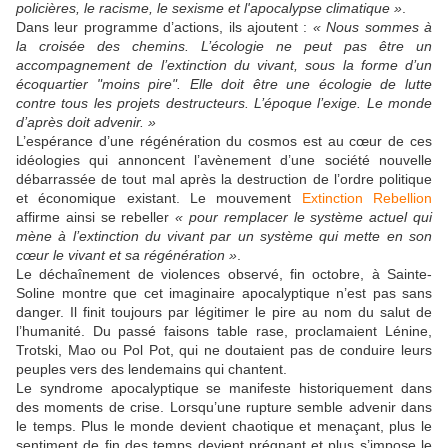
policières, le racisme, le sexisme et l'apocalypse climatique »
.
Dans leur programme d’actions, ils ajoutent :
« Nous sommes à
la croisée des chemins. L’écologie ne peut pas être un
accompagnement de l’extinction du vivant, sous la forme d’un
écoquartier "moins pire". Elle doit être une écologie de lutte
contre tous les projets destructeurs. L’époque l’exige. Le monde
d’après doit advenir. »
L’espérance d’une régénération du cosmos est au cœur de ces
idéologies qui annoncent l’avènement d’une société nouvelle
débarrassée de tout mal après la destruction de l’ordre politique
et économique existant. Le mouvement
Extinction Rebellion
affirme ainsi se rebeller
« pour remplacer le système actuel qui
mène à l’extinction du vivant par un système qui mette en son
cœur le vivant et sa régénération »
.
Le déchaînement de violences observé, fin octobre, à Sainte-
Soline montre que cet imaginaire apocalyptique n’est pas sans
danger. Il finit toujours par légitimer le pire au nom du salut de
l’humanité. Du passé faisons table rase, proclamaient Lénine,
Trotski, Mao ou Pol Pot, qui ne doutaient pas de conduire leurs
peuples vers des lendemains qui chantent.
Le syndrome apocalyptique se manifeste historiquement dans
des moments de crise. Lorsqu’une rupture semble advenir dans
le temps. Plus le monde devient chaotique et menaçant, plus le
sentiment de fin des temps devient prégnant et plus s’impose le