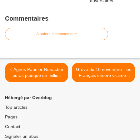
Commentaires
Ajouter un commentaire
< Agnès Pannier-Runacher
Grève du 10 novembre : les
aurait planqué un million
Français encore victimes
d'euros dans un paradis
des communistes de la
fiscal via ses enfants
CGT ! >
mineurs
Hébergé par Overblog
Top articles
Pages
Contact
Signaler un abus