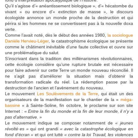
fond d’interprétation apocalyptique de l’Histoire.
Qu’il s’agisse d’« anéantissement biologique », d’« hécatombe du
vivant » ou encore d’« extinction de masse », le discours
écologiste annonce un monde proche de la destruction et qui
périra si les hommes ne se convertissent pas à la nouvelle doxa
verte.
Comme l’avait noté, dès le début des années 1980,
la sociologue
Danièle Hervieu-Léger
, le catastrophisme écologique se présente
comme le châtiment inévitable d’une faute collective et ouvre sur
une problématique du salut.
S’inscrivant dans la tradition des millénarismes révolutionnaires,
cette écologie considère qu’une rupture brutale est nécessaire
pour faire advenir sur cette Terre un monde nouveau réconcilié. Il
ne s’agit pas d’améliorer la situation mais d’obtenir la
transformation radicale du réel. La rédemption passe par la
destruction de l’ancien et l’avènement du nouveau.
Le mouvement
Les Soulèvements de la Terre
, qui était un des
organisateurs de la manifestation sur le chantier de la «
méga-
bassine
» à Sainte-Soline, fin octobre, le proclame sur son site
Internet :
« Entre la fin du monde et la fin de leur monde, il n'y a
pas d'alternative. »
Le mouvement indique se composer notamment de
« jeunes
révolté·es »
qui ont grandi
« avec la catastrophe écologique en
fond d'écran »
et qui ont lutté
« contre la loi Travail, les violences