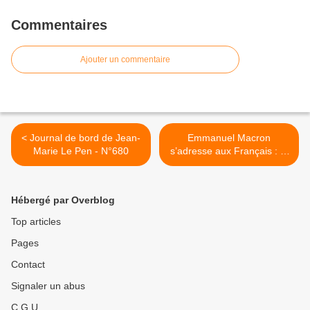
Commentaires
Ajouter un commentaire
< Journal de bord de Jean-
Emmanuel Macron
Marie Le Pen - N°680
s’adresse aux Français : la
France ne se porte pas au
mieux, mais lui va très bien
! >
Hébergé par Overblog
Top articles
Pages
Contact
Signaler un abus
C.G.U.