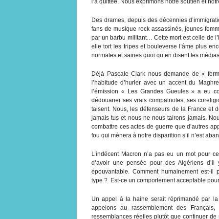
l’a quittée. Nous exprimons notre soutien et not
Des drames, depuis des décennies d’immigration
fans de musique rock assassinés, jeunes femme
par un barbu militant… Cette mort est celle de l’
elle tort les tripes et bouleverse l’âme plus e
normales et saines quoi qu’en disent les médias
Déjà Pascale Clark nous demande de « fermer
l’habitude d’hurler avec un accent du Maghre
l’émission « Les Grandes Gueules » a eu co
dédouaner ses vrais compatriotes, ses coreligio
taisent. Nous, les défenseurs de la France e
jamais tus et nous ne nous tairons jamais. Nou
combattre ces actes de guerre que d’autres appe
fou qui mènera à notre disparition s’il n’est ab
L’indécent Macron n’a pas eu un mot pour cett
d’avoir une pensée pour des Algériens d’il
épouvantable. Comment humainement est-il po
type ? Est-ce un comportement acceptable pour 
Un appel à la haine serait réprimandé par la j
appelons au rassemblement des Français, à
ressemblances réelles plutôt que continuer de 