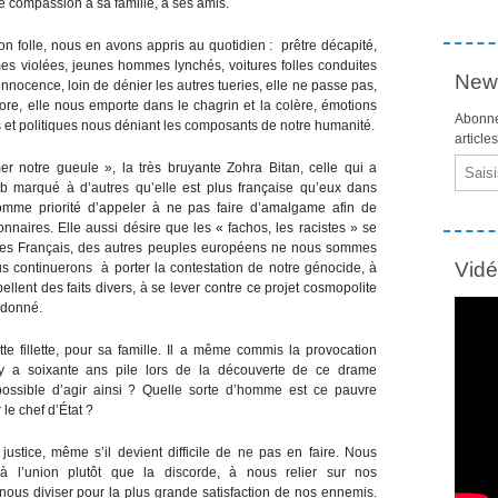
re compassion à sa famille, à ses amis.
 folle, nous en avons appris au quotidien : prêtre décapité,
s violées, jeunes hommes lynchés, voitures folles conduites
News
innocence, loin de dénier les autres tueries, elle ne passe pas,
ncore, elle nous emporte dans le chagrin et la colère, émotions
Abonne
 et politiques nous déniant les composants de notre humanité.
article
Email
 notre gueule », la très bruyante Zohra Bitan, celle qui a
b marqué à d’autres qu’elle est plus française qu’eux dans
mme priorité d’appeler à ne pas faire d’amalgame afin de
nnaires. Elle aussi désire que les « fachos, les racistes » se
t des Français, des autres peuples européens ne nous sommes
Vid
s continuerons à porter la contestation de notre génocide, à
llent des faits divers, à se lever contre ce projet cosmopolite
andonné.
e fillette, pour sa famille. Il a même commis la provocation
 y a soixante ans pile lors de la découverte de ce drame
ssible d’agir ainsi ? Quelle sorte d’homme est ce pauvre
le chef d’État ?
ustice, même s’il devient difficile de ne pas en faire. Nous
 l’union plutôt que la discorde, à nous relier sur nos
nous diviser pour la plus grande satisfaction de nos ennemis.