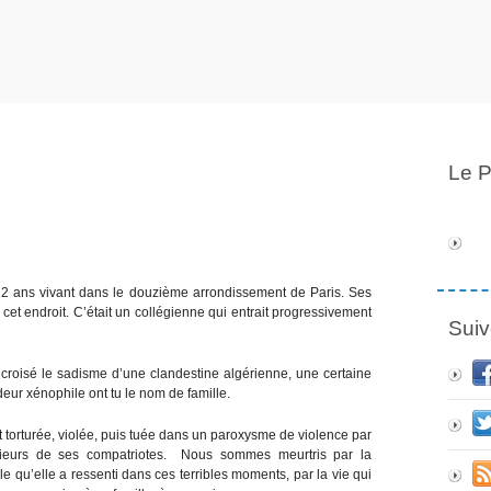
Le P
de 12 ans vivant dans le douzième arrondissement de Paris. Ses
et endroit. C’était un collégienne qui entrait progressivement
Suiv
a croisé le sadisme d’une clandestine algérienne, une certaine
eur xénophile ont tu le nom de famille.
ut torturée, violée, puis tuée dans un paroxysme de violence par
sieurs de ses compatriotes. Nous sommes meurtris par la
le qu’elle a ressenti dans ces terribles moments, par la vie qui