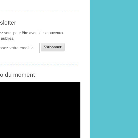
letter
z-vous pour être averti des nouveaux
s publiés.
éo du moment