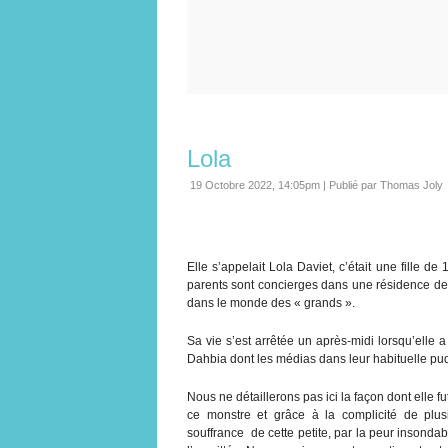
Lola
19 Octobre 2022, 14:05pm
|
Publié par Thomas Joly
Elle s’appelait Lola Daviet, c’était une fille 
parents sont concierges dans une résidence de c
dans le monde des « grands ».
Sa vie s’est arrêtée un après-midi lorsqu’elle 
Dahbia dont les médias dans leur habituelle pud
Nous ne détaillerons pas ici la façon dont elle f
ce monstre et grâce à la complicité de plu
souffrance de cette petite, par la peur insondab