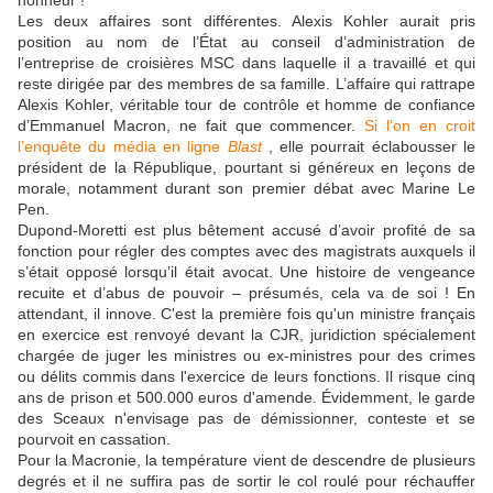
honneur !
Les deux affaires sont différentes. Alexis Kohler aurait pris
position au nom de l’État au conseil d’administration de
l’entreprise de croisières MSC dans laquelle il a travaillé et qui
reste dirigée par des membres de sa famille. L’affaire qui rattrape
Alexis Kohler, véritable tour de contrôle et homme de confiance
d’Emmanuel Macron, ne fait que commencer.
Si l’on en croit
l’enquête du média en ligne
Blast
, elle pourrait éclabousser le
président de la République, pourtant si généreux en leçons de
morale, notamment durant son premier débat avec Marine Le
Pen.
Dupond-Moretti est plus bêtement accusé d’avoir profité de sa
fonction pour régler des comptes avec des magistrats auxquels il
s’était opposé lorsqu’il était avocat. Une histoire de vengeance
recuite et d’abus de pouvoir – présumés, cela va de soi ! En
attendant, il innove. C'est la première fois qu'un ministre français
en exercice est renvoyé devant la CJR, juridiction spécialement
chargée de juger les ministres ou ex-ministres pour des crimes
ou délits commis dans l'exercice de leurs fonctions. Il risque cinq
ans de prison et 500.000 euros d'amende. Évidemment, le garde
des Sceaux n'envisage pas de démissionner, conteste et se
pourvoit en cassation.
Pour la Macronie, la température vient de descendre de plusieurs
degrés et il ne suffira pas de sortir le col roulé pour réchauffer