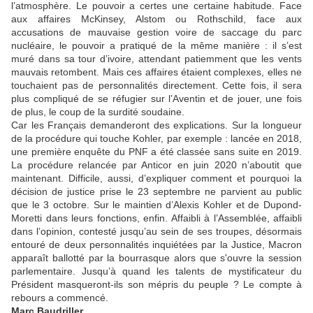
l’atmosphère. Le pouvoir a certes une certaine habitude. Face
aux affaires McKinsey, Alstom ou Rothschild, face aux
accusations de mauvaise gestion voire de saccage du parc
nucléaire, le pouvoir a pratiqué de la même manière : il s’est
muré dans sa tour d’ivoire, attendant patiemment que les vents
mauvais retombent. Mais ces affaires étaient complexes, elles ne
touchaient pas de personnalités directement. Cette fois, il sera
plus compliqué de se réfugier sur l’Aventin et de jouer, une fois
de plus, le coup de la surdité soudaine.
Car les Français demanderont des explications. Sur la longueur
de la procédure qui touche Kohler, par exemple : lancée en 2018,
une première enquête du PNF a été classée sans suite en 2019.
La procédure relancée par Anticor en juin 2020 n’aboutit que
maintenant. Difficile, aussi, d’expliquer comment et pourquoi la
décision de justice prise le 23 septembre ne parvient au public
que le 3 octobre. Sur le maintien d’Alexis Kohler et de Dupond-
Moretti dans leurs fonctions, enfin. Affaibli à l’Assemblée, affaibli
dans l’opinion, contesté jusqu’au sein de ses troupes, désormais
entouré de deux personnalités inquiétées par la Justice, Macron
apparaît ballotté par la bourrasque alors que s'ouvre la session
parlementaire. Jusqu’à quand les talents de mystificateur du
Président masqueront-ils son mépris du peuple ? Le compte à
rebours a commencé.
Marc Baudriller