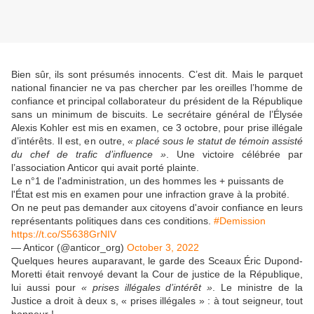
Bien sûr, ils sont présumés innocents. C’est dit. Mais le parquet
national financier ne va pas chercher par les oreilles l’homme de
confiance et principal collaborateur du président de la République
sans un minimum de biscuits. Le secrétaire général de l’Élysée
Alexis Kohler est mis en examen, ce 3 octobre, pour prise illégale
d’intérêts. Il est, en outre,
« placé sous le statut de témoin assisté
du chef de trafic d’influence »
. Une victoire célébrée par
l’association Anticor qui avait porté plainte.
Le n°1 de l'administration, un des hommes les + puissants de
l'État est mis en examen pour une infraction grave à la probité.
On ne peut pas demander aux citoyens d'avoir confiance en leurs
représentants politiques dans ces conditions.
#Demission
https://t.co/S5638GrNIV
— Anticor (@anticor_org)
October 3, 2022
Quelques heures auparavant, le garde des Sceaux Éric Dupond-
Moretti était renvoyé devant la Cour de justice de la République,
lui aussi pour
« prises illégales d’intérêt »
. Le ministre de la
Justice a droit à deux s, « prises illégales » : à tout seigneur, tout