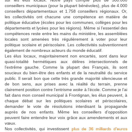
sur les élus locaux. Notre pays compte plus de 500.000
conseillers municipaux (pour la plupart bénévoles), plus de 4.000
conseillers départementaux et 1.758 conseillers régionaux. Or,
les collectivités ont chacune une compétence en matière de
politique éducative (écoles pour les communes, collèges pour les
départements et lycées pour les régions). Même si l’essentiel des
compétences reste entre les mains du ministère, les assemblées
locales sont amenées très régulièrement à voter pour leur
politique scolaire et périscolaire. Les collectivités subventionnent
également de nombreux acteurs du monde éducatif.
Les élus locaux, majoritairement non encartés, sont dans leur
quasi-totalité hermétiques aux délires intersectionnels de
l’extrême gauche. Comme la plupart des Français, ils sont
soucieux du bien-être des enfants et de la neutralité du service
public. Il serait bon que cette très grande majorité silencieuse et
de bon sens, aux prises avec la réalité du terrain, prenne
clairement position contre l’entrisme
woke
à l’école. Comme je l’ai
fait dans mon conseil municipal à Frontignan, les élus peuvent, à
chaque débat sur les politiques scolaires et périscolaires,
demander le vote de résolutions interdisant la propagande
auprès de nos enfants. Même les conseillers d’opposition
peuvent faire entendre leur voix grâce aux amendements et aux
vœux.
Nos collectivités, qui investissent
plus de 36 milliards d’euros