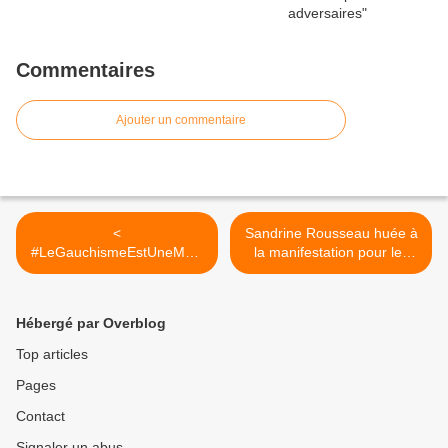
Commentaires
Ajouter un commentaire
<
Sandrine Rousseau huée à
#LeGauchismeEstUneMala
la manifestation pour les
dieMentale
femmes iraniennes : fin de
l’imposture morale ? >
Hébergé par Overblog
Top articles
Pages
Contact
Signaler un abus