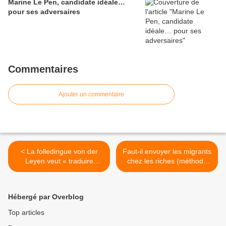
Marine Le Pen, candidate idéale…
pour ses adversaires
Commentaires
Ajouter un commentaire
< La folledingue von der
Faut-il envoyer les migrants
Leyen veut « traduire
chez les riches (méthode
Poutine en justice »
américaine) ou chez les
pauvres (méthode
française) ? >
Hébergé par Overblog
Top articles