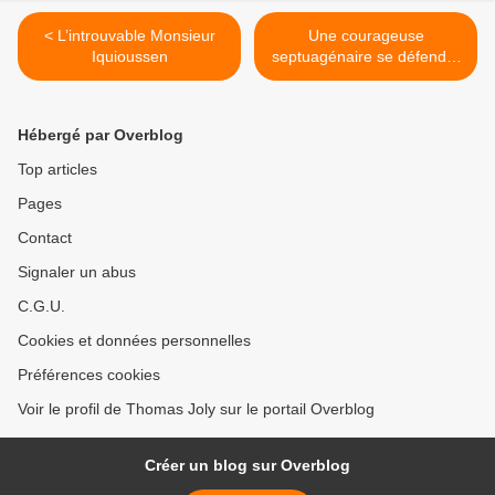
< L’introuvable Monsieur
Une courageuse
Iquioussen
septuagénaire se défend à
l'opinel contre son
agresseur algérien, pas un
mot des féministes... >
Hébergé par Overblog
Top articles
Pages
Contact
Signaler un abus
C.G.U.
Cookies et données personnelles
Préférences cookies
Voir le profil de Thomas Joly sur le portail Overblog
Créer un blog sur Overblog