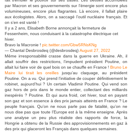
fait trembler le pouvoir sur ses bases. Les bêtises accumulées
par Macron et ses gouvernements sur l’énergie sont encore plus
volumineuses, encore plus flagrantes. Là encore, il fallait plaire
aux écologistes. Alors, on a saccagé l’outil nucléaire français. Et
on s’en est vanté !
Il y a 2 ans, Elisabeth Borne annonçait la fermeture de
Fessenheim, nous conduisant à la catastrophe électrique cet
hiver.
Bravo la Macronie !
pic.twitter.com/Gbw5RNsKNg
— Chantal Desbrosdeq (@desbrosdeq)
August 27, 2022
Même irresponsabilité crasse dans la guerre en Ukraine. Ah, il
allait souffrir des restrictions, l’impudent président Poutine, on
allait lui faire voir de quel bois on se chauffe en France !
Bruno Le
Maire lui tirait les oreilles
jusqu’au claquage, au président
Poutine. On a vu. Qui prend l’initiative de couper définitivement le
robinet, aujourd’hui ? Un certain Vladimir Poutine. Qui vend son
gaz hors de prix dans le monde entier, collectant des milliards
inespérés ? Poutine. Et qui aura froid, cet hiver, tout en payant
son gaz et son essence à des prix jamais atteints en France ? Le
peuple français. Qu’on ne nous parle pas de fatalité, qu’on ne
nous dise pas que toute l’Europe est à la même enseigne. Après
une analyse un peu plus réaliste des rapports de force, la
Hongrie a obtenu de la Russie des approvisionnements en gaz à
des prix qui glaceront les Français dans quelques semaines.