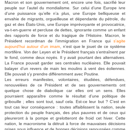
Macron et son gouvernement ont, encore une fois, sacrifié leur
peuple sur l’autel du mondialisme. Sur celui d’une Europe ivre
d’une puissance qu’elle n’a plus, une Europe belliqueuse et
envahie de migrants, orgueilleuse et dépendante du pétrole, du
gaz et des États-Unis, une Europe imprévoyante et provocatrice,
va-t-en-guerre et percluse de dettes, ignorante comme un enfant
des rapports de force et du tragique de l’Histoire. Macron, le
Président recordman de l'immigration en France qui
s'agite
aujourd'hui autour d'un imam
, n’est que le jouet de ce système
mortifère. Von der Leyen et le Président français s’entraînent par
le fond, comme deux noyés. Il y avait pourtant des alternatives.
La France pouvait garder ses centrales nucléaires. Elle pouvait
balayer d’un revers de main les moulins à vent des éoliennes.
Elle pouvait s’y prendre différemment avec Poutine.
Les erreurs manifestes, volontaires, étudiées, défendues,
renouvelées de ce Président et de ses gouvernements ont
quelque chose de diabolique car elles ont un sens. Elles
pourraient apparaître comme le résultat d’une politique de
gribouille ; elles sont tout, sauf cela. Est-ce leur but ? C’est en
tout cas leur conséquence : toutes affaiblissent la nation, seule
protection du peuple français, des plus pauvres et de ceux qui
pleureront à la pompe et grelotteront de froid cet hiver. Cette
nation, le macronisme la détruit à force de mauvaises décisions
prises sous influence et de bonnes décisions repoussées comme