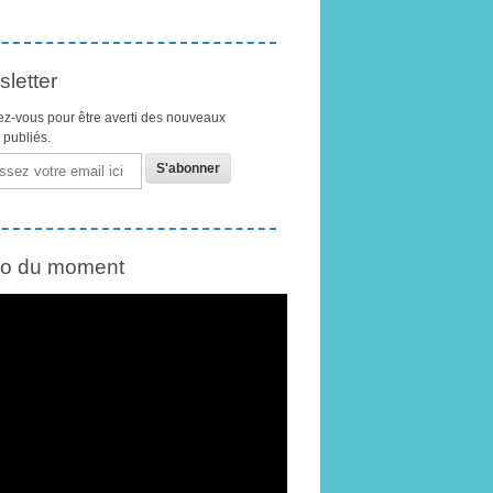
letter
z-vous pour être averti des nouveaux
s publiés.
éo du moment