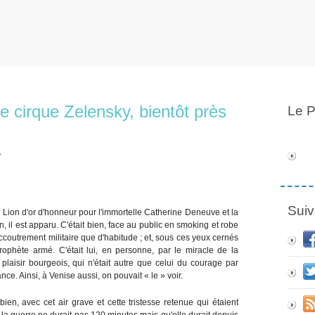
e cirque Zelensky, bientôt près
Le P
y
Suiv
 Lion d'or d'honneur pour l'immortelle Catherine Deneuve et la
n, il est apparu. C'était bien, face au public en smoking et robe
coutrement militaire que d'habitude ; et, sous ces yeux cernés
prophète armé. C'était lui, en personne, par le miracle de la
 plaisir bourgeois, qui n'était autre que celui du courage par
ce. Ainsi, à Venise aussi, on pouvait « le » voir.
 bien, avec cet air grave et cette tristesse retenue qui étaient
la guerre ne durait pas 120 minutes mais qu'elle durait depuis