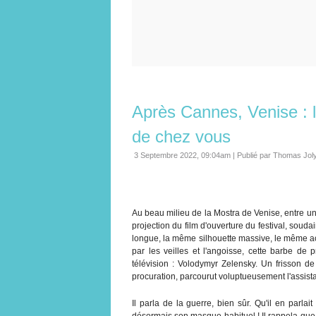
Après Cannes, Venise : l
de chez vous
3 Septembre 2022, 09:04am
|
Publié par Thomas Jol
Au beau milieu de la Mostra de Venise, entre un
projection du film d'ouverture du festival, soudai
longue, la même silhouette massive, le même ac
par les veilles et l'angoisse, cette barbe de 
télévision : Volodymyr Zelensky. Un frisson de
procuration, parcourut voluptueusement l'assistan
Il parla de la guerre, bien sûr. Qu'il en parlait
désormais son masque habituel ! Il rappela que 