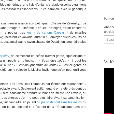
orbide générique, une liste d'enfants et d'adolescents ukrainiens
les massacres d'innocents. Et ce parallèle avec le générique
News
avait réussi à avoir son petit quart d'heure de Zelensky... Le
Abonne
quand l'image du libérateur en 4x3 s'éteignit, c'était encore du
article
 on ne pouvait pas
fournir de canons Caesar
ni de missiles
v, libérateur et voïvode, aurait-il pu envoyer quelques-uns de
Email
llés, eux aussi, par le rayon chasse de Decathlon, pour faire plus
Astérix
, de ce metteur en scène d'avant-garde, squelettique et
, à un public en pâmoison,
« Vous êtes laids ! »
, à quoi les
Vid
à l'autre :
« C'est insupportable de vérité ! »
C'est ce genre de
 trié sur le volet de la Mostra. Inviter quelqu'un pour qu'il vous
erson. Les États-Unis finiront-ils par lâcher leur marionnette ?
pectacle vivant. Seulement voilà : quand on a été président du
tenu tête, sans même prendre le temps de mettre une cravate, au
 des choses qu'on ne peut plus faire. Avant sa canonisation,
e, fait connaître en jouant du
piano debout sans les mains
ou
ait, on le sait, incarné le président de la République dans une