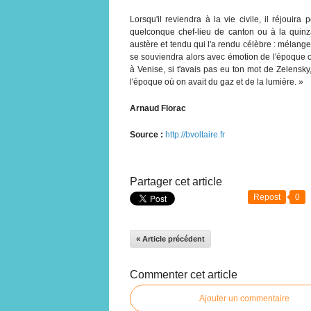
Lorsqu'il reviendra à la vie civile, il réjouira
quelconque chef-lieu de canton ou à la quinz
austère et tendu qui l'a rendu célèbre : mélan
se souviendra alors avec émotion de l'époque
à Venise, si t'avais pas eu ton mot de Zelensky,
l'époque où on avait du gaz et de la lumière. »
Arnaud Florac
Source :
http://bvoltaire.fr
Partager cet article
Repost
0
« Article précédent
Commenter cet article
Ajouter un commentaire