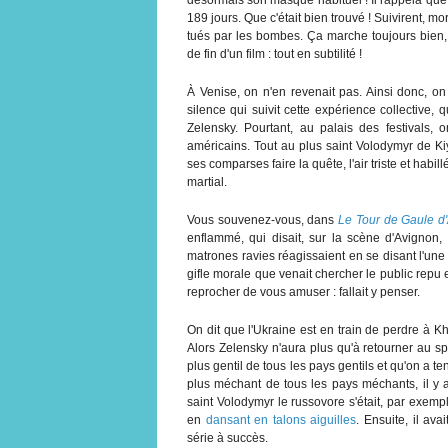
189 jours. Que c'était bien trouvé ! Suivirent, m
tués par les bombes. Ça marche toujours bien, 
de fin d'un film : tout en subtilité !
À Venise, on n'en revenait pas. Ainsi donc, on 
silence qui suivit cette expérience collective, 
Zelensky. Pourtant, au palais des festivals,
américains. Tout au plus saint Volodymyr de Kiy
ses comparses faire la quête, l'air triste et habi
martial.
Vous souvenez-vous, dans
Le Tour de Gaule d'
enflammé, qui disait, sur la scène d'Avignon
matrones ravies réagissaient en se disant l'une 
gifle morale que venait chercher le public repu et
reprocher de vous amuser : fallait y penser.
On dit que l'Ukraine est en train de perdre à Kh
Alors Zelensky n'aura plus qu'à retourner au s
plus gentil de tous les pays gentils et qu'on a 
plus méchant de tous les pays méchants, il y a
saint Volodymyr le russovore s'était, par exempl
en
dansant en talons aiguilles
. Ensuite, il av
série à succès.