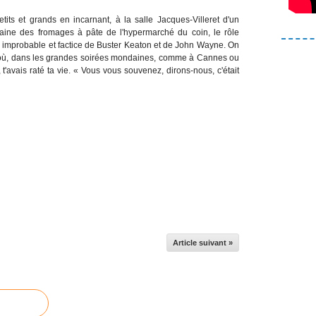
 petits et grands en incarnant, à la salle Jacques-Villeret d'un
aine des fromages à pâte de l'hypermarché du coin, le rôle
ge improbable et factice de Buster Keaton et de John Wayne. On
 où, dans les grandes soirées mondaines, comme à Cannes ou
 t'avais raté ta vie. « Vous vous souvenez, dirons-nous, c'était
Article suivant »