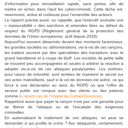
d’information pour réinstallation rapide, sans pertes, afin de
mettre en échec dans l'œuf les cybercriminels. Cette tâche est,
néanmoins, ardue et coûteuse pour l’ensemble des acteurs.
Le rapport précise aussi, ou rappelle, que l’exécutif souhaite une
« inassurabilité » des sanctions et amendes liées au défaut du
respect du RGPD (Règlement général de la protection des
données de l’Union européenne, actif depuis 2018).
Aujourd’hui souvent désarmés devant des montants faramineux,
les grandes sociétés ou administrations, vis-à-vis de ces rançons,
les traitent souvent par des spécialistes des tractations avec le
grand banditisme et à coups de bluff. Les sociétés de petite taille
se trouvent peu accompagnées et seules à arbitrer la réaction à
adopter vis-à-vis de ces attaques paralysantes. Les victimes,
pour raison de notoriété, sont tentées de maintenir le secret sur
ces actes malveillants, sauf si le vol de données est avéré, ce qui
force à une déclaration au sens du RGPD ou que l’offre de
service public est rompue avec des clients ou des patients
comme
le récent cas de l’hôpital de Corbeil-Essonnes
.
Rappelons aussi que payer la rançon n’est pas une garantie pour
se libérer de l’attaque ou de l’escalade des exigences
criminelles…
En automatisant le traitement de ces attaques, on peut se
demander à qui profite le crime ? Aux attaquants, certainement,