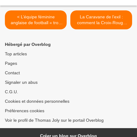
< L’équipe féminine
La Caravane de l’exil :
anglaise de football « trop
comment la Croix-Rouge
blanche » ?
française cherche à
convertir les Français à la
cause migratoire >
Hébergé par Overblog
Top articles
Pages
Contact
Signaler un abus
C.G.U.
Cookies et données personnelles
Préférences cookies
Voir le profil de Thomas Joly sur le portail Overblog
Créer un blog sur Overblog