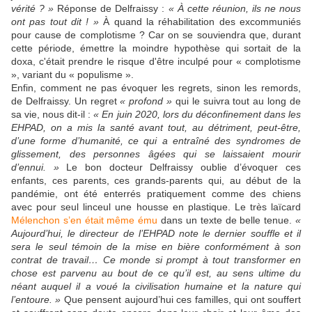
vérité ? »
Réponse de Delfraissy :
« À cette réunion, ils ne nous
ont pas tout dit ! »
À quand la réhabilitation des excommuniés
pour cause de complotisme ? Car on se souviendra que, durant
cette période, émettre la moindre hypothèse qui sortait de la
doxa, c'était prendre le risque d'être inculpé pour « complotisme
», variant du « populisme ».
Enfin, comment ne pas évoquer les regrets, sinon les remords,
de Delfraissy. Un regret
« profond »
qui le suivra tout au long de
sa vie, nous dit-il :
« En juin 2020, lors du déconfinement dans les
EHPAD, on a mis la santé avant tout, au détriment, peut-être,
d’une forme d’humanité, ce qui a entraîné des syndromes de
glissement, des personnes âgées qui se laissaient mourir
d’ennui. »
Le bon docteur Delfraissy oublie d’évoquer ces
enfants, ces parents, ces grands-parents qui, au début de la
pandémie, ont été enterrés pratiquement comme des chiens
avec pour seul linceul une housse en plastique. Le très laïcard
Mélenchon s’en était même ému
dans un texte de belle tenue.
«
Aujourd’hui, le directeur de l’EHPAD note le dernier souffle et il
sera le seul témoin de la mise en bière conformément à son
contrat de travail… Ce monde si prompt à tout transformer en
chose est parvenu au bout de ce qu’il est, au sens ultime du
néant auquel il a voué la civilisation humaine et la nature qui
l’entoure. »
Que pensent aujourd’hui ces familles, qui ont souffert