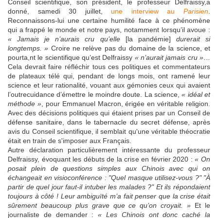
Conseil scientifique, son président, le professeur Delfraissy,a
donné, samedi 30 juillet,
une interview au
Parisien
.
Reconnaissons-lui une certaine humilité face à ce phénomène
qui a frappé le monde et notre pays, notamment lorsqu’il avoue :
« Jamais je n’aurais cru qu’elle
[la pandémie]
durerait si
longtemps. »
Croire ne relève pas du domaine de la science, et
pourta,nt le scientifique qu’est Delfraissy
« n’aurait jamais cru »
…
Cela devrait faire réfléchir tous ces politiques et commentateurs
de plateaux télé qui, pendant de longs mois, ont ramené leur
science et leur rationalité, vouant aux gémonies ceux qui avaient
l’outrecuidance d’émettre le moindre doute. La science,
« idéal et
méthode »
, pour Emmanuel Macron, érigée en véritable religion.
Avec des décisions politiques qui étaient prises par un Conseil de
défense sanitaire, dans le tabernacle du secret défense, après
avis du Conseil scientifique, il semblait qu'une véritable théocratie
était en train de s'imposer aux Français.
Autre déclaration particulièrement intéressante du professeur
Delfraissy, évoquant les débuts de la crise en février 2020 :
« On
posait plein de questions simples aux Chinois avec qui on
échangeait en visioconférence : "Quel masque utilisez-vous ?" "À
partir de quel jour faut-il intuber les malades ?" Et ils répondaient
toujours à côté ! Leur ambiguïté m’a fait penser que la crise était
sûrement beaucoup plus grave que ce qu’on croyait. »
Et le
journaliste de demander :
« Les Chinois ont donc caché la