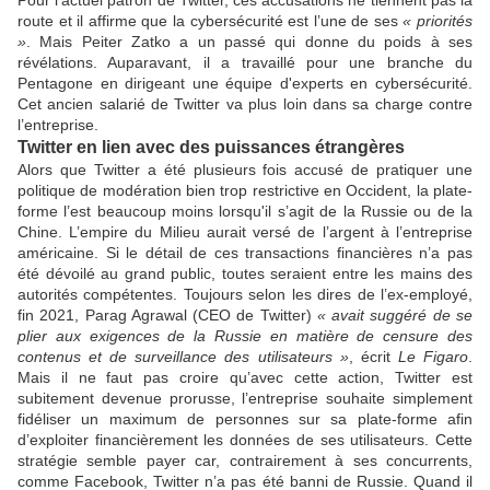
Pour l’actuel patron de Twitter, ces accusations ne tiennent pas la
route et il affirme que la cybersécurité est l’une de ses
« priorités
»
. Mais Peiter Zatko a un passé qui donne du poids à ses
révélations. Auparavant, il a travaillé pour une branche du
Pentagone en dirigeant une équipe d'experts en cybersécurité.
Cet ancien salarié de Twitter va plus loin dans sa charge contre
l’entreprise.
Twitter en lien avec des puissances étrangères
Alors que Twitter a été plusieurs fois accusé de pratiquer une
politique de modération bien trop restrictive en Occident, la plate-
forme l’est beaucoup moins lorsqu'il s’agit de la Russie ou de la
Chine. L’empire du Milieu aurait versé de l’argent à l’entreprise
américaine. Si le détail de ces transactions financières n’a pas
été dévoilé au grand public, toutes seraient entre les mains des
autorités compétentes. Toujours selon les dires de l’ex-employé,
fin 2021, Parag Agrawal (CEO de Twitter)
« avait suggéré de se
plier aux exigences de la Russie en matière de censure des
contenus et de surveillance des utilisateurs »
, écrit
Le Figaro
.
Mais il ne faut pas croire qu’avec cette action, Twitter est
subitement devenue prorusse, l’entreprise souhaite simplement
fidéliser un maximum de personnes sur sa plate-forme afin
d’exploiter financièrement les données de ses utilisateurs. Cette
stratégie semble payer car, contrairement à ses concurrents,
comme Facebook, Twitter n’a pas été banni de Russie. Quand il