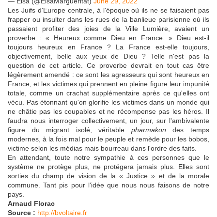
— Elsa (@ElsaMargueritat)
June 29, 2022
Les Juifs d'Europe centrale, à l'époque où ils ne se faisaient pas
frapper ou insulter dans les rues de la banlieue parisienne où ils
passaient profiter des joies de la Ville Lumière, avaient un
proverbe : « Heureux comme Dieu en France. » Dieu est-il
toujours heureux en France ? La France est-elle toujours,
objectivement, belle aux yeux de Dieu ? Telle n'est pas la
question de cet article. Ce proverbe devrait en tout cas être
légèrement amendé : ce sont les agresseurs qui sont heureux en
France, et les victimes qui prennent en pleine figure leur impunité
totale, comme un crachat supplémentaire après ce qu'elles ont
vécu. Pas étonnant qu'on glorifie les victimes dans un monde qui
ne châtie pas les coupables et ne récompense pas les héros. Il
faudra nous interroger collectivement, un jour, sur l'ambivalente
figure du migrant isolé, véritable
pharmakon
des temps
modernes, à la fois mal pour le peuple et remède pour les bobos,
victime selon les médias mais bourreau dans l'ordre des faits.
En attendant, toute notre sympathie à ces personnes que le
système ne protège plus, ne protégera jamais plus. Elles sont
sorties du champ de vision de la « Justice » et de la morale
commune. Tant pis pour l'idée que nous nous faisons de notre
pays.
Arnaud Florac
Source :
http://bvoltaire.fr