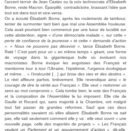
l’accent terroir de Jean Castex ou la voix technocrate d’Élisabeth
Borne, reste Macron. Éparpillé, contradictoire, brassant l’idée que
tout est dans tout et vice-versa.
On a écouté Élisabeth Borne, après les roulements de tambour,
tenter de surmonter tant bien que mal une Assemblée houleuse.
Cela avait pourtant bien commencé par une lueur de lucidité sur
cette abstention, signe
« d’une démocratie malade »
, sur cette
«
perte de confiance de la jeunesse »
et cette
« demande d’action
»
.
« Nous ne pouvons pas décevoir »
, lance Élisabeth Borne.
Raté ! C’est parti pour un « en même temps » géant, une forme
de voyage dans la gigantesque bulle où évoluent nos
macronistes. Borne évoque les angoisses des Français et
mentionne tour à tour l’Ukraine, l’épidémie, l’urgence écologique
et même…
« l’insécurité
[…]
qui brise des vies et des destins »
.
Le réel affleure parfois, brièvement. Elle revendique ainsi
« le
courage de dire la vérité aux Français »
. Elle veut
« redonner un
sens au mot compromis »
. Cela tombe bien, le vote des Français
et la composition de l’Assemblée le lui imposent. Elle cite de
Gaulle et Rocard qui, sans majorité à la Chambre, ont malgré
tout fait passer de grandes réformes. Sauf que ces deux
personnalités savaient où elles allaient. Élisabeth Borne ne sait
pas, elle sait seulement comment elle y va : elle veut ouvrir
« une
nouvelle page, celle des majorités de projets »
.
« Les Français
veulent un Parlement et un gouvernement d’action »
, dit-elle.