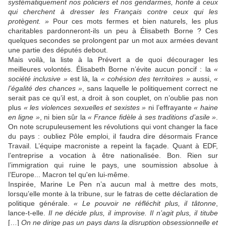
systématiquement nos policiers et nos gendarmes, honte à ceux
qui cherchent à dresser les Français contre ceux qui les
protègent. »
Pour ces mots fermes et bien naturels, les plus
charitables pardonneront-ils un peu à Élisabeth Borne ? Ces
quelques secondes se prolongent par un mot aux armées devant
une partie des députés debout.
Mais voilà, la liste à la Prévert a de quoi décourager les
meilleures volontés. Élisabeth Borne n’évite aucun poncif : la
«
société inclusive »
est là, la
« cohésion des territoires »
aussi,
«
l’égalité des chances »
, sans laquelle le politiquement correct ne
serait pas ce qu’il est, a droit à son couplet, on n’oublie pas non
plus
« les violences sexuelles et sexistes »
ni l’effrayante
« haine
en ligne »
, ni bien sûr la
« France fidèle à ses traditions d’asile »
.
On note scrupuleusement les révolutions qui vont changer la face
du pays : oubliez Pôle emploi, il faudra dire désormais France
Travail. L’équipe macroniste a repeint la façade. Quant à EDF,
l’entreprise a vocation à être nationalisée. Bon. Rien sur
l’immigration qui ruine le pays, une soumission absolue à
l’Europe... Macron tel qu'en lui-même.
Inspirée, Marine Le Pen n’a aucun mal à mettre des mots,
lorsqu’elle monte à la tribune, sur le fatras de cette déclaration de
politique générale.
« Le pouvoir ne réfléchit plus, il tâtonne
,
lance-t-elle.
Il ne décide plus, il improvise. Il n’agit plus, il titube
[…]
On ne dirige pas un pays dans la disruption obsessionnelle et