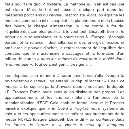
Mais pour faire quoi ? Mystère. La méthode qui n’en est pas une
est claire. Mais le but est absent, quelque part dans les
méandres politiciens du cerveau macroniste. Alors, on égraine les
mesures comme un infini chapelet : le plafonnement de la hausse
des loyers, le chèque alimentation, la lutte contre la fraude,
l’équilibre des comptes publics. Elle veut tout, Élisabeth Borne : le
retour de la souveraineté et la soumission à l’Europe, l’écologie
partout et la relance industrielle, sortir des énergies fossiles et
améliorer le pouvoir d’achat, le rétablissement de l’équilibre des
comptes que le macronisme a saccagés et la formation d’un
million de jeunes
« dans les métiers d’avenir dont la moitié dans
le numérique »
. Tout cela est gentil, très gentil...
Les députés s’en donnent à cœur joie. Lorsqu’elle évoque la
revalorisation du travail, on entend un député lancer :
« L’eau, ça
mouille. »
Lorsqu’elle parle d’investir dans le nucléaire, le député
LFI François Ruffin hurle sans qu’on distingue ses propos. Les
applaudissements et les cris se mêlent à l’annonce de la
renationalisation d’EDF. Cela chahute ferme lorsque le Premier
ministre explique que
« le Covid a fragilisé notre système de
soin »
et les applaudissements se mêlent aux hurlements de la
meute NUPES lorsque Élisabeth Borne dit
« sa confiance dans
les forces de l’ordre »
.
« Honte à ceux qui attaquent