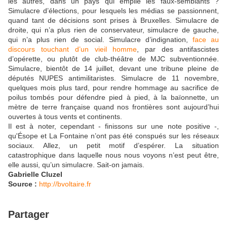
les autres, dans un pays qui empile les faux-semblants ?
Simulacre d’élections, pour lesquels les médias se passionnent,
quand tant de décisions sont prises à Bruxelles. Simulacre de
droite, qui n’a plus rien de conservateur, simulacre de gauche,
qui n’a plus rien de social. Simulacre d’indignation,
face au
discours touchant d’un vieil homme
, par des antifascistes
d’opérette, ou plutôt de club-théâtre de MJC subventionnée.
Simulacre, bientôt de 14 juillet, devant une tribune pleine de
députés NUPES antimilitaristes. Simulacre de 11 novembre,
quelques mois plus tard, pour rendre hommage au sacrifice de
poilus tombés pour défendre pied à pied, à la baïonnette, un
mètre de terre française quand nos frontières sont aujourd’hui
ouvertes à tous vents et continents.
Il est à noter, cependant - finissons sur une note positive -,
qu'Ésope et La Fontaine n’ont pas été conspués sur les réseaux
sociaux. Allez, un petit motif d’espérer. La situation
catastrophique dans laquelle nous nous voyons n’est peut être,
elle aussi, qu’un simulacre. Sait-on jamais.
Gabrielle Cluzel
Source :
http://bvoltaire.fr
Partager