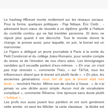
Le hashtag #Brevet monte mollement sur les réseaux sociaux.
Pour la forme, quelques politiques - Pap Ndiaye, Éric Ciotti… -
adressent leurs vœux de réussite à un diplôme gonflé à l’hélium
du contrôle continu qui ne fait trembler personne. Et donc ne
réjouit plus quand il est décroché. Tout le monde donne le
change, la presse aussi, pour laquelle, en juin, le brevet est un
marronnier.
Le Figaro
a délégué un jeune journaliste à Paris à la sortie du
Petit Condorcet et du collège Jules-Romains, pour rendre compte
du stress et de l’émotion de nos chers ados. Les témoignages
candides qu’il recueille parlent d’eux-mêmes :
« En vrai, on n’est
pas trop stressés »
, commente Théo,
« sur TikTok, tous les
influenceurs disent que le brevet est plutôt facile »
.
« En plus, les
anciennes générations
nous ont dit que le brevet était très
facile »
, renchérit Hector. Même son de cloche à l’issue :
« Je n’ai
jamais vu une dictée aussi simple. Aucun mot de vocabulaire
compliqué »
, commente Rihanna. Une épreuve sans doute plutôt
« ludique »
…
Les profs eux aussi jouent leur partition et ont sorti gentiment
cette année, on peut les féliciter, la carte classique : la dictée est