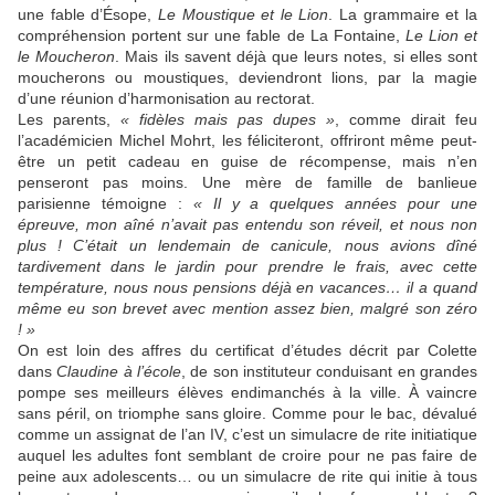
une fable d’Ésope,
Le Moustique et le Lion
. La grammaire et la
compréhension portent sur une fable de La Fontaine,
Le Lion et
le Moucheron
. Mais ils savent déjà que leurs notes, si elles sont
moucherons ou moustiques, deviendront lions, par la magie
d’une réunion d’harmonisation au rectorat.
Les parents,
« fidèles mais pas dupes »
, comme dirait feu
l’académicien Michel Mohrt, les féliciteront, offriront même peut-
être un petit cadeau en guise de récompense, mais n’en
penseront pas moins. Une mère de famille de banlieue
parisienne témoigne :
« Il y a quelques années pour une
épreuve, mon aîné n’avait pas entendu son réveil, et nous non
plus ! C’était un lendemain de canicule, nous avions dîné
tardivement dans le jardin pour prendre le frais, avec cette
température, nous nous pensions déjà en vacances… il a quand
même eu son brevet avec mention assez bien, malgré son zéro
! »
On est loin des affres du certificat d’études décrit par Colette
dans
Claudine à l’école
, de son instituteur conduisant en grandes
pompe ses meilleurs élèves endimanchés à la ville. À vaincre
sans péril, on triomphe sans gloire. Comme pour le bac, dévalué
comme un assignat de l’an IV, c’est un simulacre de rite initiatique
auquel les adultes font semblant de croire pour ne pas faire de
peine aux adolescents… ou un simulacre de rite qui initie à tous