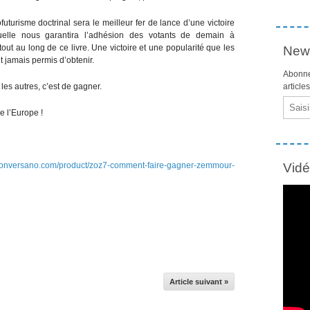
uturisme doctrinal sera le meilleur fer de lance d’une victoire
aquelle nous garantira l’adhésion des votants de demain à
out au long de ce livre. Une victoire et une popularité que les
News
t jamais permis d’obtenir.
Abonne
les autres, c’est de gagner.
article
Email
 l’Europe !
lconversano.com/product/zoz7-comment-faire-gagner-zemmour-
Vid
Article suivant »