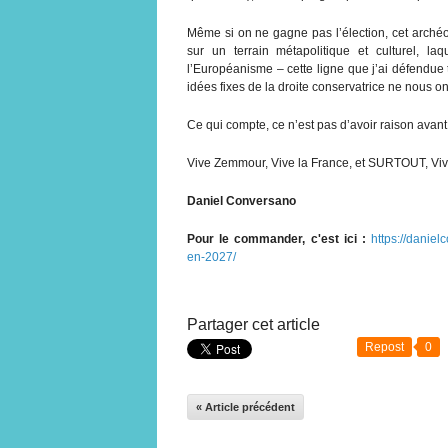
Même si on ne gagne pas l’élection, cet archéof
sur un terrain métapolitique et culturel, l
l’Européanisme – cette ligne que j’ai défendue t
idées fixes de la droite conservatrice ne nous on
Ce qui compte, ce n’est pas d’avoir raison avant 
Vive Zemmour, Vive la France, et SURTOUT, Vive
Daniel Conversano
Pour le commander, c'est ici :
https://danie
en-2027/
Partager cet article
Repost
0
« Article précédent