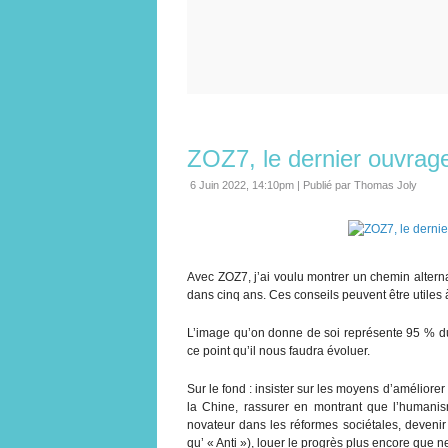
ZOZ7, le dernier ouvrag
6 Juin 2022, 14:10pm
|
Publié par Thomas Joly
Avec ZOZ7, j’ai voulu montrer un chemin alter
dans cinq ans. Ces conseils peuvent être utiles
L’image qu’on donne de soi représente 95 % du t
ce point qu’il nous faudra évoluer.
Sur le fond : insister sur les moyens d’amélior
la Chine, rassurer en montrant que l’humanisme
novateur dans les réformes sociétales, devenir po
qu’ « Anti »), louer le progrès plus encore que ne