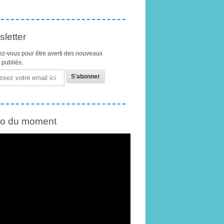
letter
z-vous pour être averti des nouveaux
s publiés.
éo du moment