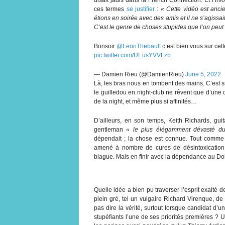
ces termes
se justifier
:
« Cette vidéo est anci
étions en soirée avec des amis et il ne s’agissa
C’est le genre de choses stupides que l’on peut 
Bonsoir
@LeonThebault
c’est bien vous sur cet
pic.twitter.com/UEusYVVLzb
— Damien Rieu (@DamienRieu)
June 5, 2022
Là, les bras nous en tombent des mains. C’est sû
le guilledou en night-club ne rêvent que d’une ch
de la night, et même plus si affinités…
D’ailleurs, en son temps, Keith Richards, gui
gentleman
« le plus élégamment dévasté d
dépendait ; la chose est connue. Tout comme 
amené à nombre de cures de désintoxication 
blague. Mais en finir avec la dépendance au Do
Quelle idée a bien pu traverser l’esprit exalté d
plein gré, tel un vulgaire Richard Virenque, d
pas dire la vérité, surtout lorsque candidat d’
stupéfiants l’une de ses priorités premières ? 