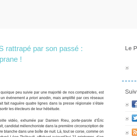
 rattrapé par son passé :
Le P
iprane !
Suiv
, quoique peu suivie par une majorité de nos compatriotes, est
nd un événement
a priori
anodin, mais amplifié par ces réseaux
t fait naguère quatre lignes dans la presse régionale s’étale
ortir les électeurs de leur hébétude.
ieille vidéo, exhumée par Damien Rieu, porte-parole d’Éric
t, candidat mélenchoniste dans la première circonscription de
dre blanche dans une boîte de nuit. Là, tout se corse, comme on
fortuné Léon Thébault, affichant aujourd’hui 21 printemps, d’en