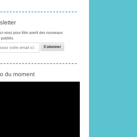
letter
z-vous pour être averti des nouveaux
s publiés.
éo du moment