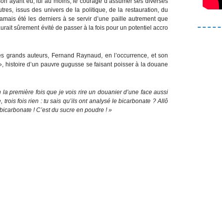
son ayant eu, lui au moins, le courage d’assumer ses diverses
tres, issus des univers de la politique, de la restauration, du
jamais été les derniers à se servir d’une paille autrement que
aurait sûrement évité de passer à la fois pour un potentiel accro
les grands auteurs, Fernand Raynaud, en l’occurrence, et son
», histoire d’un pauvre gugusse se faisant poisser à la douane
en la première fois que je vois rire un douanier d’une face aussi
 trois fois rien : tu sais qu’ils ont analysé le bicarbonate ? Allô
bicarbonate ! C’est du sucre en poudre ! »