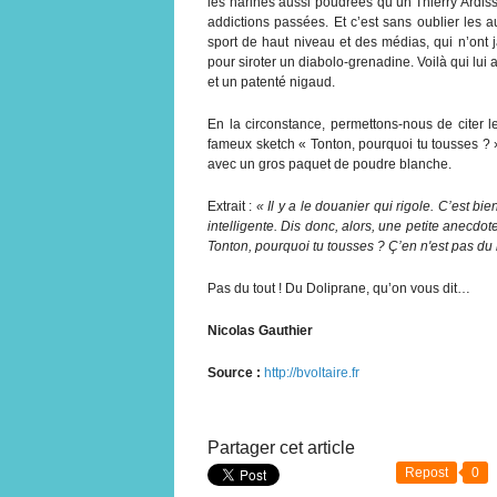
les narines aussi poudrées qu’un Thierry Ardis
addictions passées. Et c’est sans oublier les au
sport de haut niveau et des médias, qui n’ont 
pour siroter un diabolo-grenadine. Voilà qui lui 
et un patenté nigaud.
En la circonstance, permettons-nous de citer 
fameux sketch « Tonton, pourquoi tu tousses ? 
avec un gros paquet de poudre blanche.
Extrait :
« Il y a le douanier qui rigole. C’est bi
intelligente. Dis donc, alors, une petite anecdote,
Tonton, pourquoi tu tousses ? Ç’en n'est pas du 
Pas du tout ! Du Doliprane, qu’on vous dit…
Nicolas Gauthier
Source :
http://bvoltaire.fr
Partager cet article
Repost
0