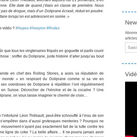
enne. Elle date de quand j’étais en classe de première. Nous
it pas de drogue, mais d’un Doliprane écrasé, réduit en poudre.
faire lorsqu’on est adolescent en soirée. »
News
te vidéo ?
#Nupes
#Aveyron
#Rodez
Abonne
article
Email
r que tous les vingtenaires friqués en goguette et partis courir
ose : sniffer du Doliprane, juste histoire d’aller jusqu’au bout
Vid
tariste en chef des Rolling Stones, a assis sa réputation de
u monde »
en respirant du Doliprane comme si sa vie en
ses overdoses de Doliprane à répétition l’ont régulièrement
en Suisse. Décrocher de l’héroïne et de la cocaïne ? Une
liprane, on vous laisse imaginer le chemin de croix…
e l’infortuné Léon Thébault, peut-être schnouffé à l’insu de son
e s’empêtrer dans d’aussi grotesques menteries ? Pourquoi ne
un mouvement n’ayant pas exactement fait de la lutte contre les
Une ligne de coke ? La belle affaire… Il ne pourra jamais avoir