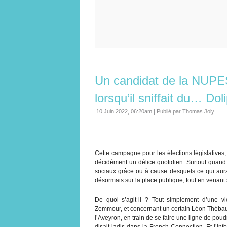
Un candidat de la NUPES
lorsqu’il sniffait du… Dol
10 Juin 2022, 06:20am
|
Publié par Thomas Joly
Cette campagne pour les élections législatives
décidément un délice quotidien. Surtout qua
sociaux grâce ou à cause desquels ce qui aurai
désormais sur la place publique, tout en venant s
De quoi s’agit-il ? Tout simplement d’une v
Zemmour, et concernant un certain Léon Thébaul
l’Aveyron, en train de se faire une ligne de pou
disait jadis dans la French Connection. Et l’in