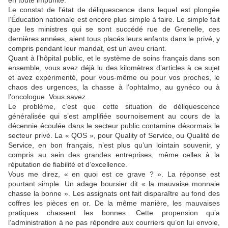
en toute impunité.
Le constat de l’état de déliquescence dans lequel est plongée
l’Éducation nationale est encore plus simple à faire. Le simple fait
que les ministres qui se sont succédé rue de Grenelle, ces
dernières années, aient tous placés leurs enfants dans le privé, y
compris pendant leur mandat, est un aveu criant.
Quant à l’hôpital public, et le système de soins français dans son
ensemble, vous avez déjà lu des kilomètres d’articles à ce sujet
et avez expérimenté, pour vous-même ou pour vos proches, le
chaos des urgences, la chasse à l’ophtalmo, au gynéco ou à
l’oncologue. Vous savez.
Le problème, c’est que cette situation de déliquescence
généralisée qui s’est amplifiée sournoisement au cours de la
décennie écoulée dans le secteur public contamine désormais le
secteur privé. La « QOS », pour Quality of Service, ou Qualité de
Service, en bon français, n’est plus qu’un lointain souvenir, y
compris au sein des grandes entreprises, même celles à la
réputation de fiabilité et d’excellence.
Vous me direz, « en quoi est ce grave ? ». La réponse est
pourtant simple. Un adage boursier dit « la mauvaise monnaie
chasse la bonne ». Les assignats ont fait disparaître au fond des
coffres les pièces en or. De la même manière, les mauvaises
pratiques chassent les bonnes. Cette propension qu’a
l’administration à ne pas répondre aux courriers qu’on lui envoie,