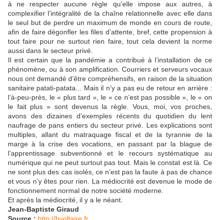
à ne respecter aucune règle qu’elle impose aux autres, à
complexifier l’intégralité de la chaîne relationnelle avec elle dans
le seul but de perdre un maximum de monde en cours de route,
afin de faire dégonfler les files d’attente, bref, cette propension à
tout faire pour ne surtout rien faire, tout cela devient la norme
aussi dans le secteur privé.
Il est certain que la pandémie a contribué à l’installation de ce
phénomène, ou à son amplification. Courriers et serveurs vocaux
nous ont demandé d’être compréhensifs, en raison de la situation
sanitaire patati-patata... Mais il n’y a pas eu de retour en arrière :
l’à-peu-près, le « plus tard », le « ce n’est pas possible », le « on
le fait plus » sont devenus la règle. Vous, moi, vos proches,
avons des dizaines d’exemples récents du quotidien du lent
naufrage de pans entiers du secteur privé. Les explications sont
multiples, allant du matraquage fiscal et de la tyrannie de la
marge à la crise des vocations, en passant par la blague de
l’apprentissage subventionné et le recours systématique au
numérique qui ne peut surtout pas tout. Mais le constat est là. Ce
ne sont plus des cas isolés, ce n’est pas la faute à pas de chance
et vous n’y êtes pour rien. La médiocrité est devenue le mode de
fonctionnement normal de notre société moderne.
Et après la médiocrité, il y a le néant.
Jean-Baptiste Giraud
Source :
http://bvoltaire.fr