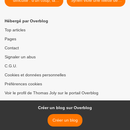
difficulté : d’un coup, la
Syrien viole une fillette de 8
République est en danger !
ans et la met enceinte >
Hébergé par Overblog
Top articles
Pages
Contact
Signaler un abus
C.G.U.
Cookies et données personnelles
Préférences cookies
Voir le profil de Thomas Joly sur le portail Overblog
Créer un blog sur Overblog
Créer un blog