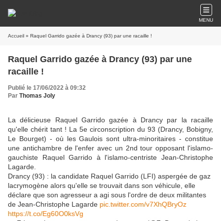
MENU
Accueil
» Raquel Garrido gazée à Drancy (93) par une racaille !
Raquel Garrido gazée à Drancy (93) par une
racaille !
Publié le 17/06/2022 à 09:32
Par
Thomas Joly
La délicieuse Raquel Garrido gazée à Drancy par la racaille
qu'elle chérit tant ! La 5e circonscription du 93 (Drancy, Bobigny,
Le Bourget) - où les Gaulois sont ultra-minoritaires - constitue
une antichambre de l'enfer avec un 2nd tour opposant l'islamo-
gauchiste Raquel Garrido à l'islamo-centriste Jean-Christophe
Lagarde.
Drancy (93) : la candidate Raquel Garrido (LFI) aspergée de gaz
lacrymogène alors qu'elle se trouvait dans son véhicule, elle
déclare que son agresseur a agi sous l'ordre de deux militantes
de Jean-Christophe Lagarde
pic.twitter.com/v7XhQBryOz
https://t.co/Eg60O0ksVg