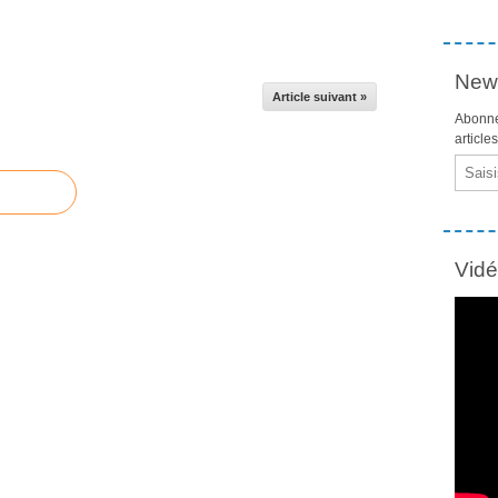
News
Article suivant »
Abonne
article
Email
Vid