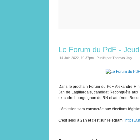
Le Forum du PdF - Jeudi
14 Juin 2022, 19:37pm
|
Publié par Thomas Joly
Dans le prochain Forum du PdF, Alexandre Hinge
Jan de Lagillardaie, candidat Reconquête aux 
ex-cadre bourguignon du RN et adhérent Reco
L'émission sera consacrée aux élections législativ
C'est jeudi à 21h et c'est sur Telegram :
https://t