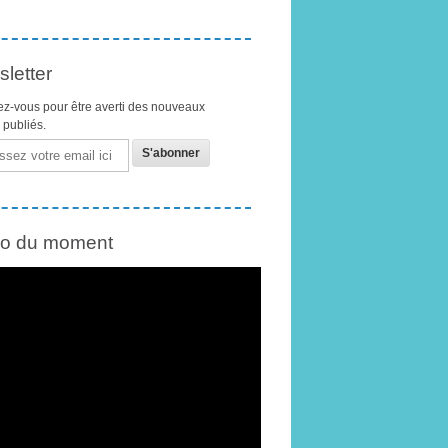
letter
z-vous pour être averti des nouveaux
s publiés.
éo du moment