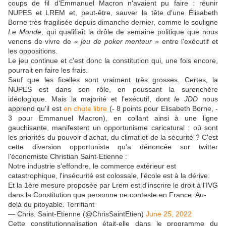
coups de fil d'Emmanuel Macron n'avaient pu faire : réunir
NUPES et LREM et, peut-être, sauver la tête d'une Élisabeth
Borne très fragilisée depuis dimanche dernier, comme le souligne
Le Monde
, qui qualifiait la drôle de semaine politique que nous
venons de vivre de
« jeu de poker menteur »
entre l'exécutif et
les oppositions.
Le jeu continue et c'est donc la constitution qui, une fois encore,
pourrait en faire les frais.
Sauf que les ficelles sont vraiment très grosses. Certes, la
NUPES est dans son rôle, en poussant la surenchère
idéologique. Mais la majorité et l'exécutif, dont
le JDD
nous
apprend qu'il est
en chute libre
(- 8 points pour Elisabeth Borne, -
3 pour Emmanuel Macron), en collant ainsi à une ligne
gauchisante, manifestent un opportunisme caricatural : où sont
les priorités du pouvoir d'achat, du climat et de la sécurité ? C'est
cette diversion opportuniste qu'a dénoncée sur twitter
l'économiste Christian Saint-Etienne :
Notre industrie s'effondre, le commerce extérieur est
catastrophique, l'insécurité est colossale, l'école est à la dérive.
Et la 1ère mesure proposée par Lrem est d'inscrire le droit à l'IVG
dans la Constitution que personne ne conteste en France. Au-
delà du pitoyable. Terrifiant
— Chris. Saint-Etienne (@ChrisSaintEtien)
June 25, 2022
Cette constitutionnalisation était-elle dans le programme du