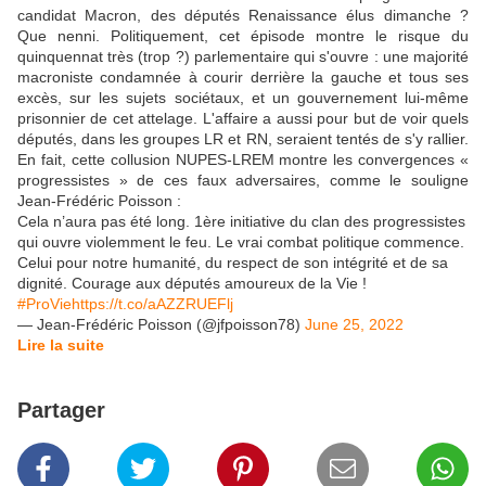
candidat Macron, des députés Renaissance élus dimanche ?
Que nenni. Politiquement, cet épisode montre le risque du
quinquennat très (trop ?) parlementaire qui s'ouvre : une majorité
macroniste condamnée à courir derrière la gauche et tous ses
excès, sur les sujets sociétaux, et un gouvernement lui-même
prisonnier de cet attelage. L'affaire a aussi pour but de voir quels
députés, dans les groupes LR et RN, seraient tentés de s'y rallier.
En fait, cette collusion NUPES-LREM montre les convergences «
progressistes » de ces faux adversaires, comme le souligne
Jean-Frédéric Poisson :
Cela n’aura pas été long. 1ère initiative du clan des progressistes
qui ouvre violemment le feu. Le vrai combat politique commence.
Celui pour notre humanité, du respect de son intégrité et de sa
dignité. Courage aux députés amoureux de la Vie !
#ProVie
https://t.co/aAZZRUEFlj
— Jean-Frédéric Poisson (@jfpoisson78)
June 25, 2022
Lire la suite
Partager