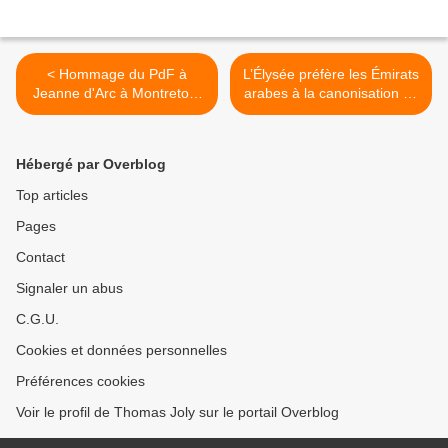
< Hommage du PdF à
L’Élysée préfère les Émirats
Jeanne d'Arc à Montretout
arabes à la canonisation de
(08/05/2022)
Charles de Foucauld >
Hébergé par Overblog
Top articles
Pages
Contact
Signaler un abus
C.G.U.
Cookies et données personnelles
Préférences cookies
Voir le profil de Thomas Joly sur le portail Overblog