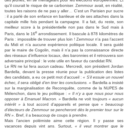
des jeunes, en se ménageant pour les élections européennes. Et
qu'il courait le risque de se carboniser. Zemmour avait, en réalité,
toutes les raisons de ne pas y aller… C’est un Parisien pur sucre
: il a parlé de son enfance en banlieue et de ses attaches dans la
capitale mille fois pendant la campagne. Il a fait, du reste, son
meilleur score à la présidentielle non pas dans le Sud mais à
e
Paris, dans le 16
arrondissement. Il bascule à 878 kilomètres de
Paris : impossible de trouver plus loin ! Zemmour n'a pas l’accent
du Midi et n’a aucune expérience politique locale. Il sera guidé
par le maire de Cogolin, mais il n’a pas la connaissance directe
des réseaux d’influence locaux, des baronnies et il retrouvera son
adversaire principal : le vote utile en faveur du candidat RN.
Le RN ne lui fera aucun cadeau. Mercredi, son président Jordan
Bardella, devant la presse réunie pour la publication des listes
des candidats, a eu ce petit mot d’accueil :
« S’il essuie un nouvel
échec, il sera obligé d’en tirer les conclusions. »
Bardella a insisté
sur la marginalisation de Reconquête, comme de la NUPES de
Mélenchon, dans le jeu politique :
« Il n’y a que nous pour nous
opposer à Emanuel Macron. »
Bardella ne voit toujours
« aucun
intérêt »
à tout accord d’appareils et pense que
« beaucoup
d’électeurs de Zemmour se pencheront dès le premier tour sur le
RN »
. Bref, il a beaucoup de coups à prendre.
Mais l’ancien polémiste aime cette région. Il y passe ses
vacances depuis vint ans. Surtout,
« il veut montrer que le