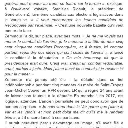
général peut monter au front, se battre sur le terrain »
, explique,
à
Boulevard Voltaire
, Stanislas Rigault, le président de
Génération Z, lui-même candidat aux élections législatives dans
le Vaucluse.
« Il veut encourager les jeunes candidats de
Reconquête par l’exemple. »
C'est une nouvelle bataille qu'il veut
mener de face.
Zemmour l’a dit, sur place, avec ses mots.
« Je ne me voyais pas
mener le combat de l'arrière, je le mènerai à la tête de mes cinq
cent cinquante candidats Reconquête, et il faudra, ici comme
partout, répandre nos idées qui sont celles de l'avenir »
, a lancé
le candidat à la députation.
« On m'a beaucoup dit que la
présidentielle était dure. C'est vrai, c'était un combat redoutable,
cruel, parfois injuste. Mais j'aime aussi ce combat et je reviens ici
pour le mener. »
Zemmour n’a jamais été élu : la défaite dans ce fief
indéboulonnable pendant cinq mandats du maire de Saint-Tropez
Jean-Michel Couve, un RPR devenu LR qui a régné 24 ans avant
de laisser son fauteuil à la députée En marche ! en 2017, est
logique, attendue. L’ancien journaliste ne peut donc avoir que de
bonnes surprises.
« Je suis venu dans le Var parce que j'aime le
Var et les Varois, et mon petit doigt me dit qu'ils me le rendent
bien »
, a-t-il encore lancé à ses partisans.
Il aurait peut-être perdu davantage en image, s’il avait filé à