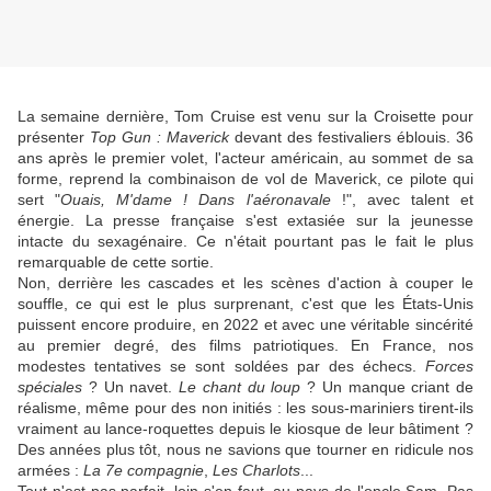
La semaine dernière, Tom Cruise est venu sur la Croisette pour
présenter
Top Gun : Maverick
devant des festivaliers éblouis. 36
ans après le premier volet, l'acteur américain, au sommet de sa
forme, reprend la combinaison de vol de Maverick, ce pilote qui
sert "
Ouais, M'dame ! Dans l'aéronavale
!", avec talent et
énergie. La presse française s'est extasiée sur la jeunesse
intacte du sexagénaire. Ce n'était pourtant pas le fait le plus
remarquable de cette sortie.
Non, derrière les cascades et les scènes d'action à couper le
souffle, ce qui est le plus surprenant, c'est que les États-Unis
puissent encore produire, en 2022 et avec une véritable sincérité
au premier degré, des films patriotiques. En France, nos
modestes tentatives se sont soldées par des échecs.
Forces
spéciales
? Un navet.
Le chant du loup
? Un manque criant de
réalisme, même pour des non initiés : les sous-mariniers tirent-ils
vraiment au lance-roquettes depuis le kiosque de leur bâtiment ?
Des années plus tôt, nous ne savions que tourner en ridicule nos
armées :
La 7e compagnie
,
Les Charlots
...