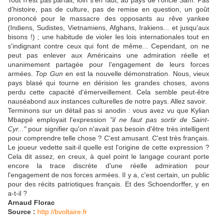
Tout n'est pas parfait, loin s'en faut, au pays de l'oncle Sam. Pas
d'histoire, pas de culture, pas de remise en question, un goût
prononcé pour le massacre des opposants au rêve yankee
(Indiens, Sudistes, Vietnamiens, Afghans, Irakiens... et jusqu'aux
bisons !) ; une habitude de violer les lois internationales tout en
s'indignant contre ceux qui font de même... Cependant, on ne
peut pas enlever aux Américains une admiration réelle et
unanimement partagée pour l'engagement de leurs forces
armées.
Top Gun
en est la nouvelle démonstration. Nous, vieux
pays blasé qui tourne en dérision les grandes choses, avons
perdu cette capacité d'émerveillement. Cela semble peut-être
nauséabond aux instances culturelles de notre pays. Allez savoir.
Terminons sur un détail pas si anodin : vous avez vu que Kylian
Mbappé employait l'expression
"il ne faut pas sortir de Saint-
Cyr..."
pour signifier qu'on n'avait pas besoin d'être très intelligent
pour comprendre telle chose ? C'est amusant. C'est très français.
Le joueur vedette sait-il quelle est l'origine de cette expression ?
Cela dit assez, en creux, à quel point le langage courant porte
encore la trace discrète d'une réelle admiration pour
l'engagement de nos forces armées. Il y a, c'est certain, un public
pour des récits patriotiques français. Et des Schoendorffer, y en
a-t-il ?
Arnaud Florac
Source :
http://bvoltaire.fr