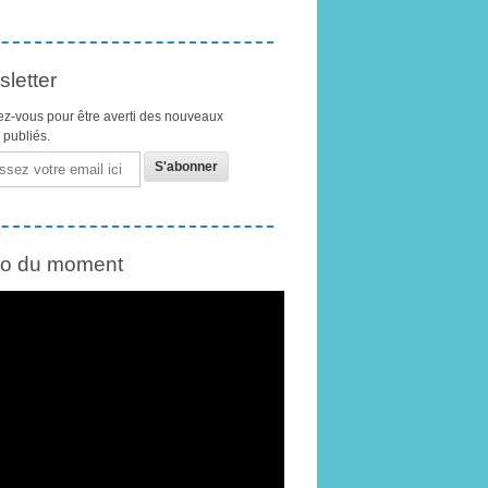
letter
z-vous pour être averti des nouveaux
s publiés.
éo du moment