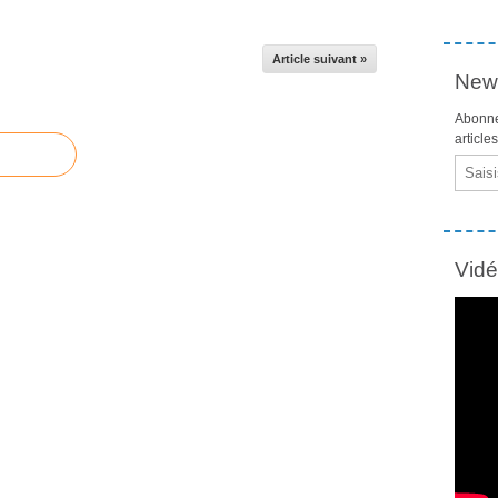
Article suivant »
News
Abonne
article
Email
Vid