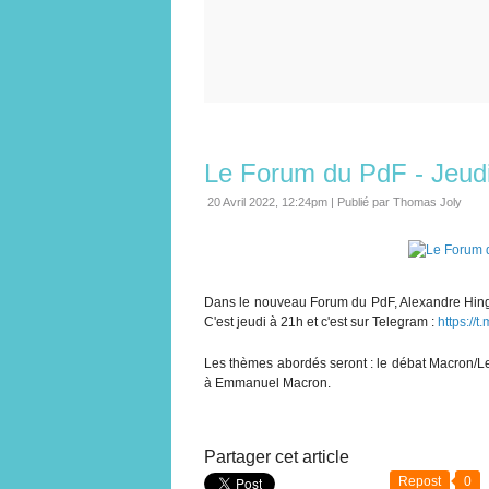
Le Forum du PdF - Jeudi 
20 Avril 2022, 12:24pm
|
Publié par Thomas Joly
Dans le nouveau Forum du PdF, Alexandre Hinge
C'est jeudi à 21h et c'est sur Telegram :
https://t
Les thèmes abordés seront : le débat Macron/Le 
à Emmanuel Macron.
Partager cet article
Repost
0