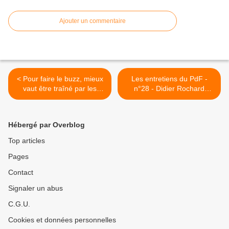
Ajouter un commentaire
< Pour faire le buzz, mieux
Les entretiens du PdF -
vaut être traîné par les
n°28 - Didier Rochard
pieds chez Marine Le Pen
(17/04/2022) >
que chez Emmanuel
Macron
Hébergé par Overblog
Top articles
Pages
Contact
Signaler un abus
C.G.U.
Cookies et données personnelles